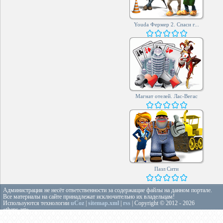
Youda Фермер 2. Спаси г...
Магнат отелей. Лас-Вегас
Пазл Сити
Администрация не несёт ответственности за содержащие файлы на данном портале.
Все материалы на сайте принадлежат исключительно их владельцам!
Используются технологии
uCoz
|
sitemap.xml
|
rss
| Copyright © 2012 - 2026
«theps.art»