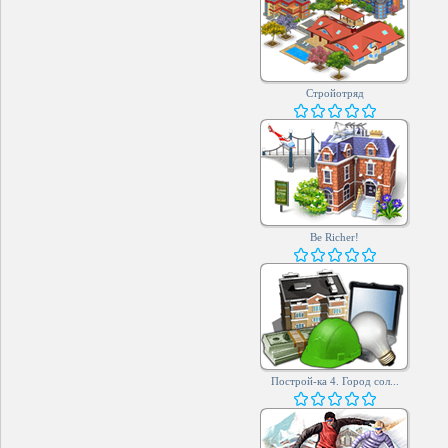
Стройотряд
Be Richer!
Построй-ка 4. Город сол...