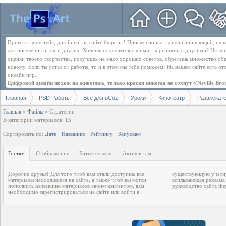
Приветствуем тебя, дизайнер, на сайте theps.art! Профессионал ты или начинающий, не
для поселения и тех и других. Хочешь поделиться своими творениями с другими? Не во
оценки твоего творчества, получишь не мало хороших советов, обретешь множество об
новому. Если ты устал от работы, то и в этом мы тебе поможем! На нашем сайте есть о
онлайн игр.
Цифровой дизайн похож на живопись, только краски никогда не сохнут ©Neville Bro
Главная
PSD Работы
Всё для uCoz
Уроки
Кинотеатр
Развлекат
Главная
»
Файлы
» Стратегии
В категории материалов
:
15
Сортировать по
:
Дате
·
Названию
·
Рейтингу
·
Запускам
Гостям
Отображение
Битые ссылки
Активистам
Дорогие друзья! Для того чтоб вам стали доступны все
существующую учетную запись. После регистрации
материалы находящиеся на сайте, а также чтоб вы могли
всплывающая реклама перестанет отвлекать. С уважением
пополнить коллекцию материалов своим контентом, вам
руководство сайта the
необходимо зарегистрироваться на сайте или войти в