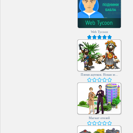
Web Tycoon
Племя ацтеков. Новая зе...
Магнат отелей