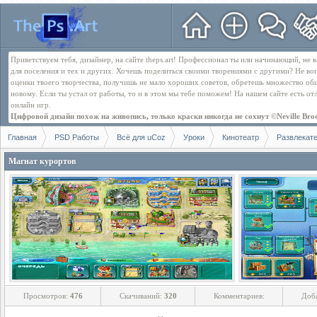
Приветствуем тебя, дизайнер, на сайте theps.art! Профессионал ты или начинающий, не
для поселения и тех и других. Хочешь поделиться своими творениями с другими? Не во
оценки твоего творчества, получишь не мало хороших советов, обретешь множество об
новому. Если ты устал от работы, то и в этом мы тебе поможем! На нашем сайте есть о
онлайн игр.
Цифровой дизайн похож на живопись, только краски никогда не сохнут ©Neville Bro
Главная
PSD Работы
Всё для uCoz
Уроки
Кинотеатр
Развлекат
Магнат курортов
Просмотров:
476
Скачиваний:
320
Комментариев:
Доб