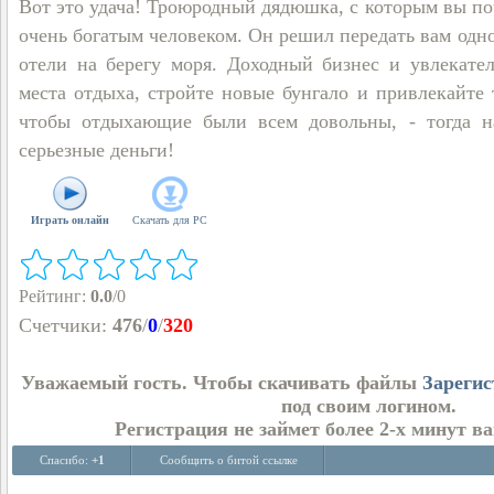
Вот это удача! Троюродный дядюшка, с которым вы по
очень богатым человеком. Он решил передать вам одно
отели на берегу моря. Доходный бизнес и увлекател
места отдыха, стройте новые бунгало и привлекайте 
чтобы отдыхающие были всем довольны, - тогда н
серьезные деньги!
Играть онлайн
Скачать для
PC
Рейтинг
:
0.0
/
0
Счетчики
:
476
/
0
/
320
Уважаемый гость. Чтобы скачивать файлы
Зарегис
под своим логином.
Регистрация не займет более 2-х минут в
Спасибо:
+1
Сообщить о битой ссылке