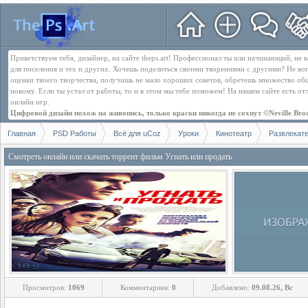
Приветствуем тебя, дизайнер, на сайте theps.art! Профессионал ты или начинающий, не
для поселения и тех и других. Хочешь поделиться своими творениями с другими? Не во
оценки твоего творчества, получишь не мало хороших советов, обретешь множество об
новому. Если ты устал от работы, то и в этом мы тебе поможем! На нашем сайте есть о
онлайн игр.
Цифровой дизайн похож на живопись, только краски никогда не сохнут ©Neville Bro
Главная
PSD Работы
Всё для uCoz
Уроки
Кинотеатр
Развлекат
Смотреть онлайн или скачать торрент фильм Угнать или продать
Просмотров:
1069
Комментариев:
0
Добавлено:
09.08.26, Вс