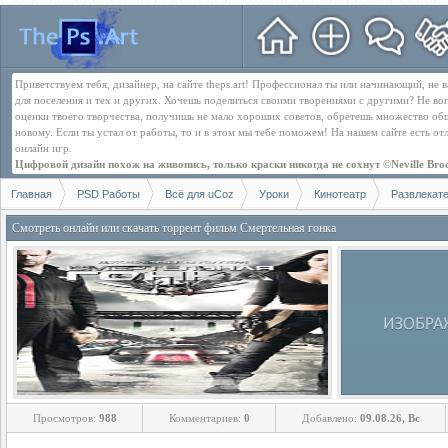
Приветствуем тебя, дизайнер, на сайте theps.art! Профессионал ты или начинающий, не
для поселения и тех и других. Хочешь поделиться своими творениями с другими? Не во
оценки твоего творчества, получишь не мало хороших советов, обретешь множество об
новому. Если ты устал от работы, то и в этом мы тебе поможем! На нашем сайте есть о
онлайн игр.
Цифровой дизайн похож на живопись, только краски никогда не сохнут ©Neville Bro
Главная
PSD Работы
Всё для uCoz
Уроки
Кинотеатр
Развлекат
Смотреть онлайн или скачать торрент фильм Смертельная гонка
Просмотров:
988
Комментариев:
0
Добавлено:
09.08.26, Вс