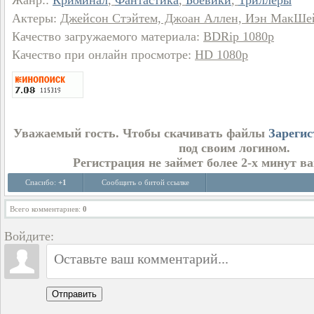
Жанр:
:
Криминал
,
Фантастика
,
Боевики
,
Триллеры
Актеры
:
Джейсон Стэйтем, Джоан Аллен, Иэн МакШей
Качество загружаемого материала
:
BDRip 1080p
Качество при онлайн просмотре
:
HD 1080p
Уважаемый гость. Чтобы скачивать файлы
Зарегис
под своим логином.
Регистрация не займет более 2-х минут в
Спасибо:
+1
Сообщить о битой ссылке
Всего комментариев
:
0
Войдите:
Отправить