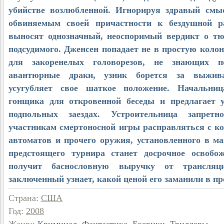
убийстве возлюбленной. Игнорируя здравый смы
обвиняемым своей причастности к бездушной ра
выносят однозначный, неоспоримый вердикт о т
подсудимого. Дженсен попадает не в простую колон
для закоренелых головорезов, не знающих 
авантюрные драки, узник борется за выжива
усугубляет свое шаткое положение. Начальни
гонщика для откровенной беседы и предлагает 
подпольных заездах. Устроительница запретн
участникам смертоносной игры расправляться с к
автоматов и прочего оружия, установленного в м
предстоящего турнира станет досрочное освобо
получит баснословную выручку от трансляци
заключенный узнает, какой ценой его заманили в пр
Страна
:
США
Год
:
2008