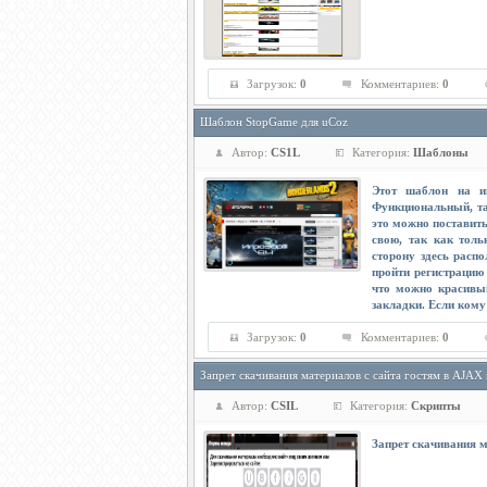
Загрузок:
0
Комментариев:
0
Шаблон StopGame для uCoz
Автор:
CS1L
Категория:
Шаблоны
Этот шаблон на и
Функциональный, та
это можно поставить
свою, так как толь
сторону здесь расп
пройти регистрацию 
что можно красивый
закладки. Если кому
Загрузок:
0
Комментариев:
0
Запрет скачивания материалов с сайта гостям в AJAX 
Автор:
CSIL
Категория:
Скрипты
Запрет скачивания м