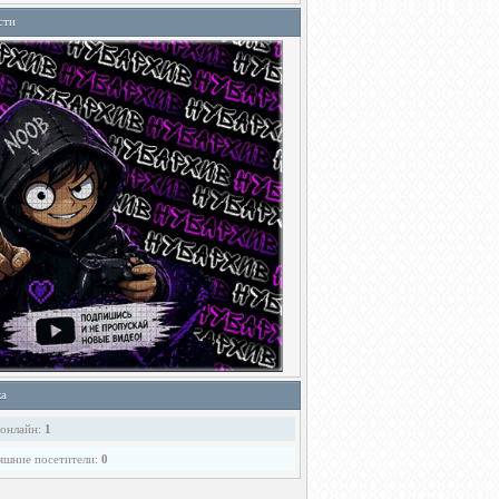
сти
ка
 онлайн:
1
яшние посетители:
0