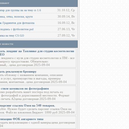
чивают
31.10.12, Ср
тар для группы вк на тему cs 1.6
30.09.14, Вт
ка, сетка, полоски, круги
16.09.12, Вс
ак Градиентов для фотошопа
27.06.13, Чт
 подпись с футболистом psd
27.09.12, Чт
пка на тему CS:GO
е новости
ать лендинг на Таплинке для студии косметологии
СЕО
 лендинга с нуля для студии косметологии и ПМ - все
запросу предоставлю. Обязательно:
ный,...цена договорная 2025-09-04
тать рекламную брошюру
ать обложку с названием компании, описание
 и услуг, преимущества и выгоды, примеры
вания, контактная...цена договорная 2025-09-04
в стиле комиксов по фотографиям
мо разработать макет постера под печать из
о фотографий и дорисованной местности. Формат
в печать А2цена договорная 2025-09-04
парсинг ссылок Озон на 540 товаров.
уйте. Нужно будет сделать парсинг ссылок Озон на
ров. Файл во вложении.Бюджет: 1000 руб 2025-09-04
ализацию ФОК ангарного типа
здать визуализацию с одной камеры.цена договорная
04