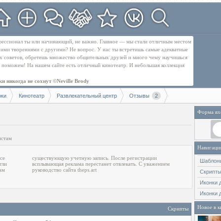
рофессионал ты или начинающий, не важно. Главное — мы стали отличным местом
оими творениями с другими? Не вопрос. У нас ты встретишь самые адекватные
их советов, обретешь множество общительных друзей и много чему научишься
бе поможем! На нашем сайте есть отличный кинотеатр. И небольшая коллекция
и никогда не сохнут ©Neville Brody
оки
Кинотеатр
Развлекательный центр
Отзывы
2
Форма вх
истам
Навигаци
се
ии
Шаблон
гли
ием
ам
руководство сайта theps.art
Скрипт
Иконки 
Иконки 
Новое в к
Скрипты