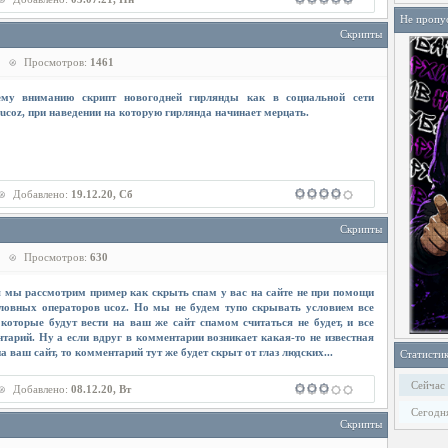
Не пропу
Скрипты
Просмотров:
1461
му вниманию скрипт новогодней гирлянды как в социальной сети
 ucoz, при наведении на которую гирлянда начинает мерцать.
Добавлено:
19.12.20, Сб
Скрипты
Просмотров:
630
ня мы рассмотрим пример как скрыть спам у вас на сайте не при помощи
ловных операторов ucoz. Но мы не будем тупо скрывать условием все
 которые будут вести на ваш же сайт спамом считаться не будет, и все
тарий. Ну а если вдруг в комментарии возникает какая-то не известная
 ваш сайт, то комментарий тут же будет скрыт от глаз людских...
Статисти
Сейчас
Добавлено:
08.12.20, Вт
Сегодн
Скрипты