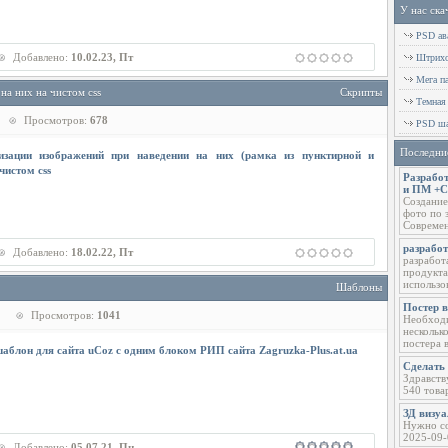
У нас ска
PSD ава
Добавлено:
10.02.23, Пт
Штрихов
Мега п
на них на чистом css
Скрипты
Темная
Просмотров:
678
PSD ша
Последни
изации изображений при наведении на них (рамка из пунктирной и
чистом css
Разработ
и ПМ +
Создание
фото по 
Современ
разрабо
Добавлено:
18.02.22, Пт
разработ
продукта
использо
Шаблоны
Постер 
Просмотров:
1041
Необходи
нескольк
постера 
аблон для сайта uCoz с одним блоком РИП сайта Zagruzka-Plus.at.ua
Сделать 
Здравств
540 това
ЗД визу
Нужно со
2025-09-
Добавлено:
05.07.21, Пн