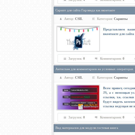
Скрипт для сайта Гирлянда как вконтакте
Автор:
CSIL
Категория:
Скрипты
Представляем ваше
вконтакте для сайта
Загрузок:
0
Комментариев:
0
Антиспам для комментариев на условных операторах
Автор:
CSIL
Категория:
Скрипты
Всем привет, сегод
JS, а с помощью ус
ссылки, т.к. ссылки
будут видеть коммен
ссылка ведущая не на
Загрузок:
0
Комментариев:
0
Вид материалов для модуля гостевая книга