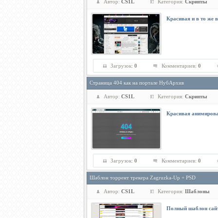
Автор:
CS1L
Категория:
Скрипты
Красивая и в то же 
Загрузок:
0
Комментариев:
0
Страница 404 как на портале НубАрхив
Автор:
CS1L
Категория:
Скрипты
Красивая анимирова
Загрузок:
0
Комментариев:
0
Шаблон торрент трекера Zagruzka-Up + PSD
Автор:
CS1L
Категория:
Шаблоны
Полный шаблон сайт