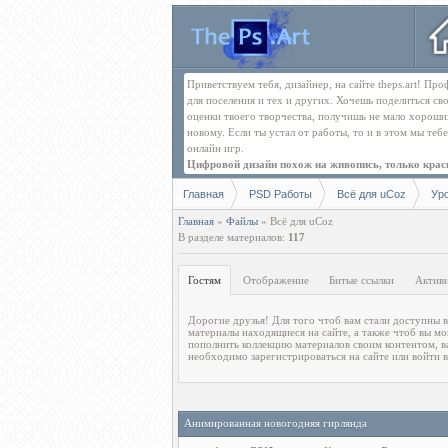
Приветствуем тебя, дизайнер, на сайте theps.art! П
для поселения и тех и других. Хочешь поделиться св
оценки твоего творчества, получишь не мало хорош
новому. Если ты устал от работы, то и в этом мы те
онлайн игр.
Цифровой дизайн похож на живопись, только краск
Главная
PSD Работы
Всё для uCoz
Ур
Главная
»
Файлы
» Всё для uCoz
В разделе материалов
:
117
Гостям
Отображение
Битые ссылки
Актив
Дорогие друзья! Для того чтоб вам стали доступны в
существующую учетную запись. После регистрац
материалы находящиеся на сайте, а также чтоб вы мо
всплывающая реклама перестанет отвлекать. С уважен
пополнить коллекцию материалов своим контентом, в
необходимо зарегистрироваться на сайте или войти в
Анимированная новогодняя гирлянда