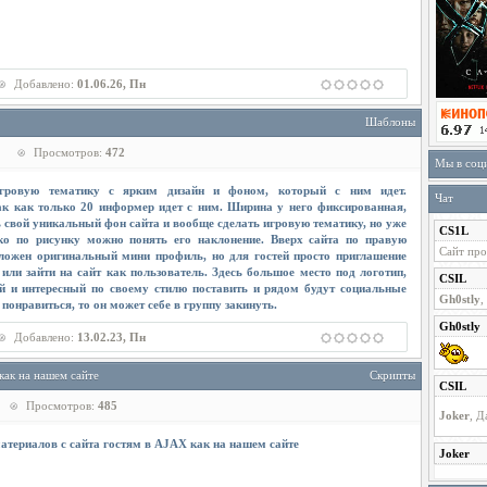
Добавлено:
01.06.26, Пн
Шаблоны
Просмотров:
472
Мы в соц
гровую тематику с ярким дизайн и фоном, который с ним идет.
Чат
к как только 20 информер идет с ним. Ширина у него фиксированная,
 свой уникальный фон сайта и вообще сделать игровую тематику, но уже
ко по рисунку можно понять его наклонение. Вверх сайта по правую
оложен оригинальный мини профиль, но для гостей просто приглашение
или зайти на сайт как пользователь. Здесь большое место под логотип,
 и интересный по своему стилю поставить и рядом будут социальные
 понравиться, то он может себе в группу закинуть.
Добавлено:
13.02.23, Пн
как на нашем сайте
Скрипты
Просмотров:
485
атериалов с сайта гостям в AJAX как на нашем сайте