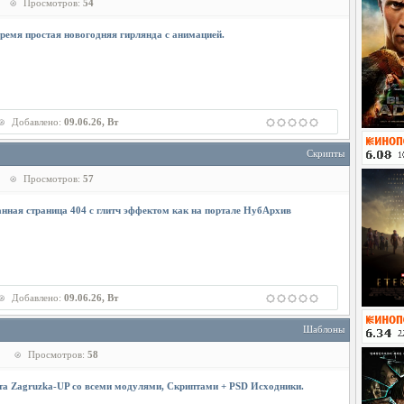
Просмотров:
54
время простая новогодняя гирлянда с анимацией.
Добавлено:
09.06.26, Вт
Скрипты
Просмотров:
57
нная страница 404 с глитч эффектом как на портале НубАрхив
Добавлено:
09.06.26, Вт
Шаблоны
Просмотров:
58
а Zagruzka-UP со всеми модулями, Скриптами + PSD Исходники.