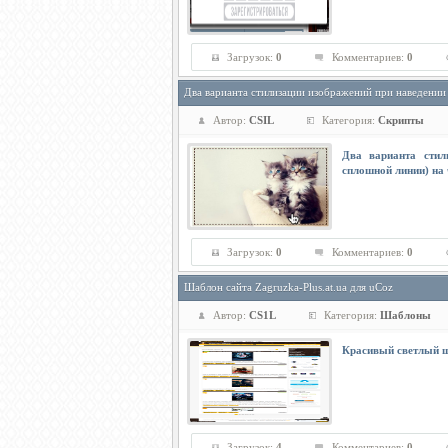
Загрузок:
0
Комментариев:
0
Два варианта стилизации изображений при наведении 
Автор:
CSIL
Категория:
Скрипты
Два варианта стил
сплошной линии) на 
Загрузок:
0
Комментариев:
0
Шаблон сайта Zagruzka-Plus.at.ua для uCoz
Автор:
CS1L
Категория:
Шаблоны
Красивый светлый ш
Загрузок:
4
Комментариев:
0