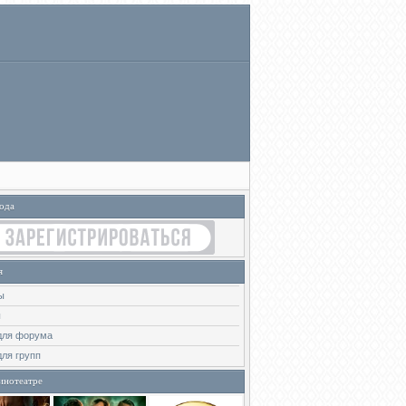
ода
я
ы
ы
для форума
для групп
инотеатре