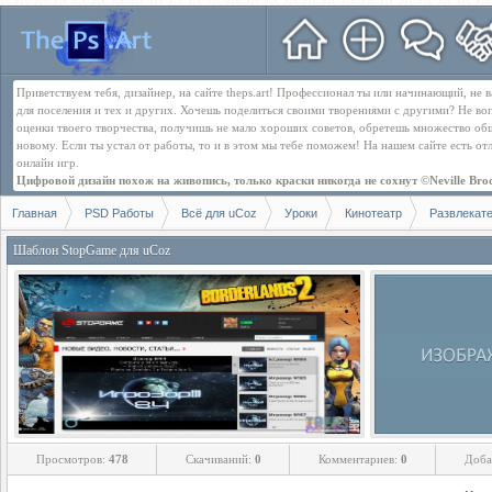
Приветствуем тебя, дизайнер, на сайте theps.art! Профессионал ты или начинающий, не
для поселения и тех и других. Хочешь поделиться своими творениями с другими? Не во
оценки твоего творчества, получишь не мало хороших советов, обретешь множество об
новому. Если ты устал от работы, то и в этом мы тебе поможем! На нашем сайте есть о
онлайн игр.
Цифровой дизайн похож на живопись, только краски никогда не сохнут ©Neville Bro
Главная
PSD Работы
Всё для uCoz
Уроки
Кинотеатр
Развлекат
Шаблон StopGame для uCoz
Просмотров:
478
Скачиваний:
0
Комментариев:
0
Доба