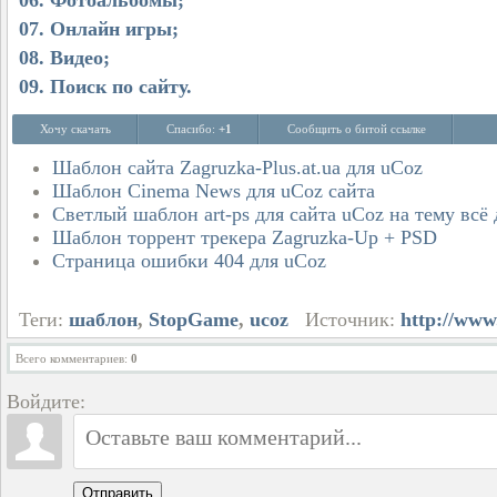
06. Фотоальбомы;
07. Онлайн игры;
08. Видео;
09. Поиск по сайту.
Хочу скачать
Спасибо:
+1
Сообщить о битой ссылке
Шаблон сайта Zagruzka-Plus.at.ua для uCoz
Шаблон Cinema News для uCoz сайта
Светлый шаблон art-ps для сайта uCoz на тему всё 
Шаблон торрент трекера Zagruzka-Up + PSD
Страница ошибки 404 для uCoz
Теги:
шаблон
,
StopGame
,
ucoz
Источник:
http://www
Всего комментариев
:
0
Войдите:
Отправить