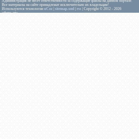
Администрация не несёт ответственности за содержащие файлы на данном портале.
Все материалы на сайте принадлежат исключительно их владельцам!
Используются технологии
uCoz
|
sitemap.xml
|
rss
| Copyright © 2012 - 2026
«theps.art»