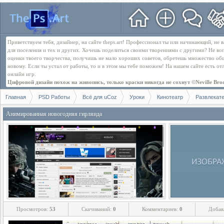
Приветствуем тебя, дизайнер, на сайте theps.art! Профессионал ты или начинающий, не
для поселения и тех и других. Хочешь поделиться своими творениями с другими? Не во
оценки твоего творчества, получишь не мало хороших советов, обретешь множество об
новому. Если ты устал от работы, то и в этом мы тебе поможем! На нашем сайте есть о
онлайн игр.
Цифровой дизайн похож на живопись, только краски никогда не сохнут ©Neville Bro
Главная
PSD Работы
Всё для uCoz
Уроки
Кинотеатр
Развлекат
Анимированная новогодняя гирлянда
Просмотров:
53
Скачиваний:
0
Комментариев:
0
Добав