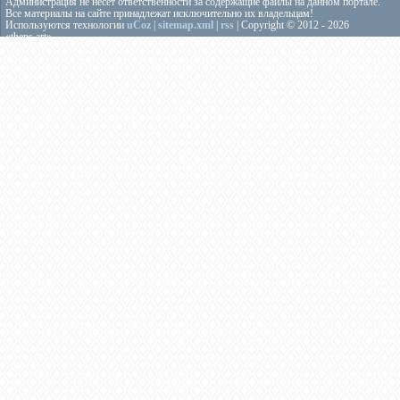
Администрация не несёт ответственности за содержащие файлы на данном портале.
Все материалы на сайте принадлежат исключительно их владельцам!
Используются технологии
uCoz
|
sitemap.xml
|
rss
| Copyright © 2012 - 2026
«theps.art»