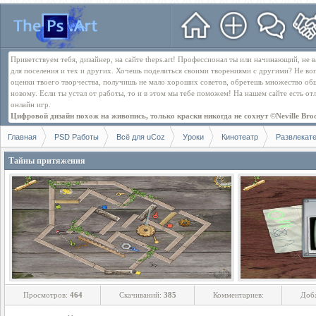
Приветствуем тебя, дизайнер, на сайте theps.art! Профессионал ты или начинающий, не
для поселения и тех и других. Хочешь поделиться своими творениями с другими? Не во
оценки твоего творчества, получишь не мало хороших советов, обретешь множество об
новому. Если ты устал от работы, то и в этом мы тебе поможем! На нашем сайте есть о
онлайн игр.
Цифровой дизайн похож на живопись, только краски никогда не сохнут ©Neville Bro
Главная
PSD Работы
Всё для uCoz
Уроки
Кинотеатр
Развлекат
Тайны притяжения
Просмотров:
464
Скачиваний:
385
Комментариев:
Доб