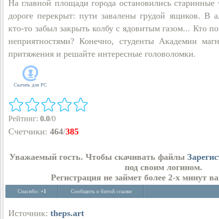
На главной площади города остановились старинные 
дороге перекрыт: пути завалены грудой ящиков. В 
кто-то забыл закрыть колбу с ядовитым газом... Кто п
неприятностями? Конечно, студенты Академии магн
притяжения и решайте интересные головоломки.
Скачать для
PC
Рейтинг
:
0.0
/
0
Счетчики
:
464
/
385
Уважаемый гость. Чтобы скачивать файлы
Зарегис
под своим логином.
Регистрация не займет более 2-х минут в
Спасибо:
+1
Сообщить о битой ссылке
Источник:
theps.art