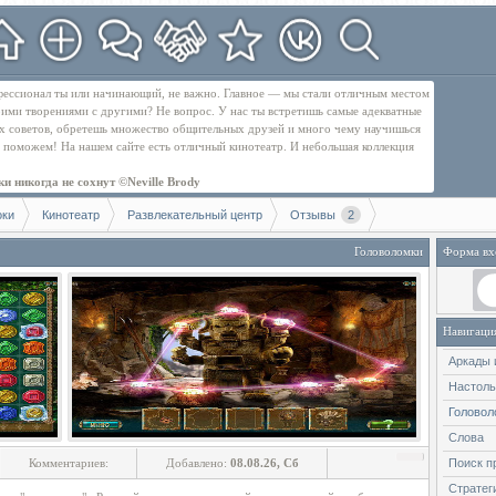
рофессионал ты или начинающий, не важно. Главное — мы стали отличным местом
оими творениями с другими? Не вопрос. У нас ты встретишь самые адекватные
их советов, обретешь множество общительных друзей и много чему научишься
бе поможем! На нашем сайте есть отличный кинотеатр. И небольшая коллекция
и никогда не сохнут ©Neville Brody
оки
Кинотеатр
Развлекательный центр
Отзывы
2
Головоломки
Форма вх
Навигаци
Аркады 
Настол
Головол
Слова
Комментариев:
Добавлено:
08.08.26, Сб
Поиск п
Стратег