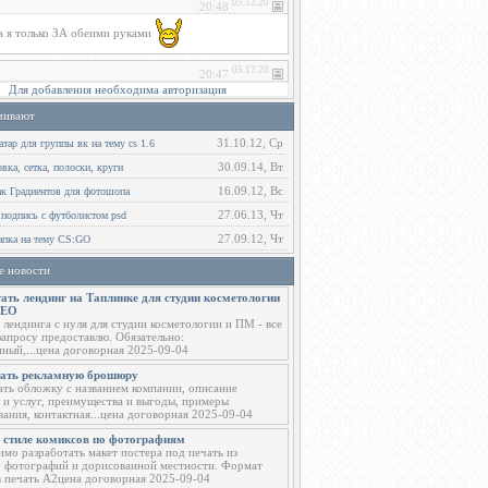
Для добавления необходима авторизация
чивают
31.10.12, Ср
тар для группы вк на тему cs 1.6
30.09.14, Вт
ка, сетка, полоски, круги
16.09.12, Вс
ак Градиентов для фотошопа
27.06.13, Чт
 подпись с футболистом psd
27.09.12, Чт
пка на тему CS:GO
е новости
ать лендинг на Таплинке для студии косметологии
СЕО
 лендинга с нуля для студии косметологии и ПМ - все
запросу предоставлю. Обязательно:
ный,...цена договорная 2025-09-04
тать рекламную брошюру
ать обложку с названием компании, описание
 и услуг, преимущества и выгоды, примеры
вания, контактная...цена договорная 2025-09-04
в стиле комиксов по фотографиям
мо разработать макет постера под печать из
о фотографий и дорисованной местности. Формат
в печать А2цена договорная 2025-09-04