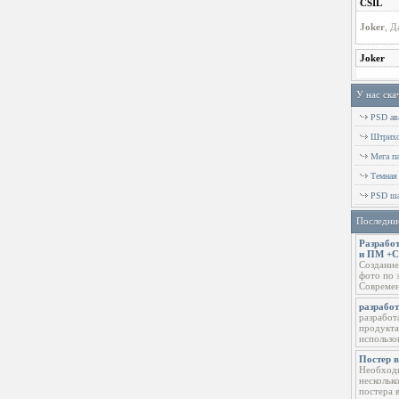
У нас ска
PSD ава
Штрихов
Мега п
Темная
PSD ша
Последни
Разработ
и ПМ +
Создание
фото по 
Современ
разрабо
разработ
продукта
использо
Постер 
Необходи
нескольк
постера 