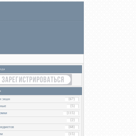
ода
я
и экшн
[67]
ьные
[5]
омки
[115]
[2]
редметов
[68]
ии
[15]