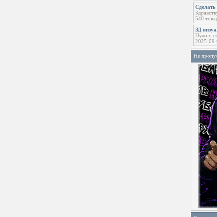
Сделать 
Здравств
540 това
ЗД визу
Нужно со
2025-09-
Не пропу