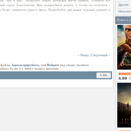
е "три в ряд". Раскройте секрет ацтекской магии камней, соберите все
Другие
ный город Теночтитлан. Вам понадобятся деньги, а чтобы их получить -
 и более элементов одного цвета. Попробуйте два новых игровых режима и
Многопо
Новое в к
« Назад
|
Следующий »
ь файлы
Зарегистрируйтесь
, или
Войдите
под своим логином.
займет более 2-х минут вашего времени.
0 Mb