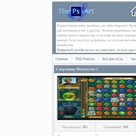
Приветствуем тебя, дизайнер, на сайте theps.art! П
для поселения и тех и других. Хочешь поделиться св
оценки твоего творчества, получишь не мало хорош
новому. Если ты устал от работы, то и в этом мы те
онлайн игр.
Цифровой дизайн похож на живопись, только краск
Главная
PSD Работы
Всё для uCoz
Ур
Сокровища Монтесумы 2
Просмотров:
485
Скачиваний:
388