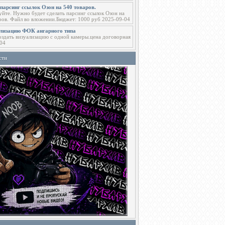
парсинг ссылок Озон на 540 товаров.
уйте. Нужно будет сделать парсинг ссылок Озон на
ров. Файл во вложении.Бюджет: 1000 руб 2025-09-04
ализацию ФОК ангарного типа
здать визуализацию с одной камеры.цена договорная
04
сти