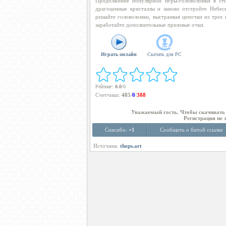
Продолжение популярной игры-головоломки в стил
драгоценные кристаллы и заново отстройте Небес
решайте головоломки, выстраивая цепочки из трех
заработайте дополнительные призовые очки.
Играть онлайн
Скачать для
PC
Рейтинг
:
0.0
/
0
Счетчики
:
485
/
0
/
388
Уважаемый гость. Чтобы скачиват
Регистрация не 
Спасибо:
+1
Сообщить о битой ссылке
Источник:
theps.art