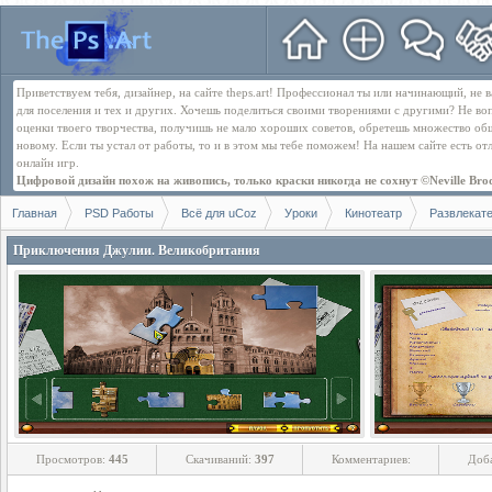
Приветствуем тебя, дизайнер, на сайте theps.art! Профессионал ты или начинающий, не
для поселения и тех и других. Хочешь поделиться своими творениями с другими? Не во
оценки твоего творчества, получишь не мало хороших советов, обретешь множество об
новому. Если ты устал от работы, то и в этом мы тебе поможем! На нашем сайте есть о
онлайн игр.
Цифровой дизайн похож на живопись, только краски никогда не сохнут ©Neville Bro
Главная
PSD Работы
Всё для uCoz
Уроки
Кинотеатр
Развлекат
Приключения Джулии. Великобритания
Просмотров:
445
Скачиваний:
397
Комментариев:
Доб