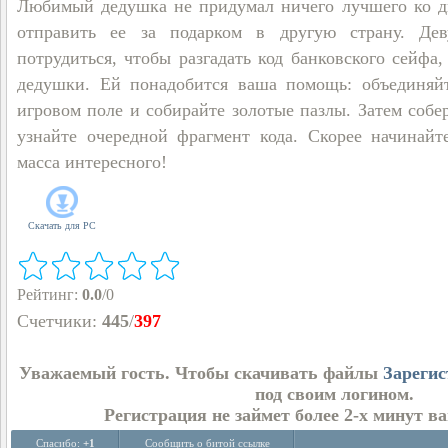
Любимый дедушка не придумал ничего лучшего ко д
отправить ее за подарком в другую страну. Де
потрудиться, чтобы разгадать код банковского сейфа,
дедушки. Ей понадобится ваша помощь: объединяй
игровом поле и собирайте золотые пазлы. Затем собе
узнайте очередной фрагмент кода. Скорее начинайт
масса интересного!
Скачать для
PC
Рейтинг
:
0.0
/
0
Счетчики
:
445
/
397
Уважаемый гость. Чтобы скачивать файлы
Зарегис
под своим логином.
Регистрация не займет более 2-х минут в
Спасибо:
+1
Сообщить о битой ссылке