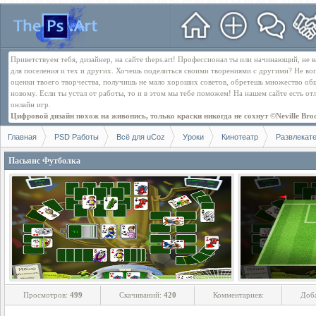
Приветствуем тебя, дизайнер, на сайте theps.art! Профессионал ты или начинающий, не
для поселения и тех и других. Хочешь поделиться своими творениями с другими? Не во
оценки твоего творчества, получишь не мало хороших советов, обретешь множество об
новому. Если ты устал от работы, то и в этом мы тебе поможем! На нашем сайте есть о
онлайн игр.
Цифровой дизайн похож на живопись, только краски никогда не сохнут ©Neville Bro
Главная
PSD Работы
Всё для uCoz
Уроки
Кинотеатр
Развлекат
Пасьянс Футболка
Просмотров:
499
Скачиваний:
420
Комментариев:
Доб