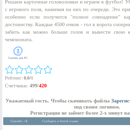
Решаем карточные головоломки и играем в футбол! У
с игрового поля, нажимая на них по очереди. Это пр
особенно если получится "полное совпадение" к
достоинству. Каждые 4500 очков - гол в ворота соперн
забить как можно больше голов и вывести свою к
чемпионата.
Скачать для
PC
Рейтинг
:
0.0
/
0
Счетчики
:
499
/
420
Уважаемый гость. Чтобы скачивать файлы
Зарегис
под своим логином.
Регистрация не займет более 2-х минут в
Спасибо:
+1
Сообщить о битой ссылке