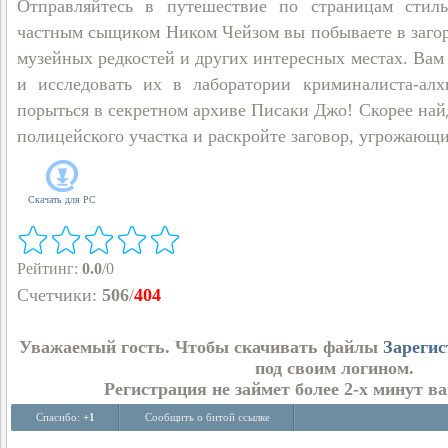
Отправляйтесь в путешествие по страницам стиль
частным сыщиком Ником Чейзом вы побываете в заго
музейных редкостей и других интересных местах. Вам
и исследовать их в лаборатории криминалиста-ал
порыться в секретном архиве Писаки Джо! Скорее най
полицейского участка и раскройте заговор, угрожающи
Скачать для
PC
Рейтинг
:
0.0
/
0
Счетчики
:
506
/
404
Уважаемый гость. Чтобы скачивать файлы
Зарегис
под своим логином.
Регистрация не займет более 2-х минут в
Спасибо:
+1
Сообщить о битой ссылке