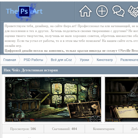
Приветствуем тебя, дизайнер, на сайте theps.art! Профессионал ты или начинающий, не
для поселения и тех и других. Хочешь поделиться своими творениями с другими? Не во
оценки твоего творчества, получишь не мало хороших советов, обретешь множество об
новому. Если ты устал от работы, то и в этом мы тебе поможем! На нашем сайте есть о
онлайн игр.
Цифровой дизайн похож на живопись, только краски никогда не сохнут ©Neville Bro
Главная
PSD Работы
Всё для uCoz
Уроки
Кинотеатр
Развлекат
Ник Чейз. Детективная история
Просмотров:
506
Скачиваний:
404
Комментариев:
Доб