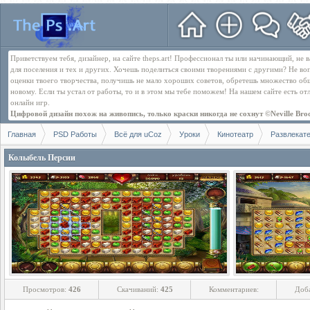
Приветствуем тебя, дизайнер, на сайте theps.art! Профессионал ты или начинающий, не
для поселения и тех и других. Хочешь поделиться своими творениями с другими? Не во
оценки твоего творчества, получишь не мало хороших советов, обретешь множество об
новому. Если ты устал от работы, то и в этом мы тебе поможем! На нашем сайте есть о
онлайн игр.
Цифровой дизайн похож на живопись, только краски никогда не сохнут ©Neville Bro
Главная
PSD Работы
Всё для uCoz
Уроки
Кинотеатр
Развлекат
Колыбель Персии
Просмотров:
426
Скачиваний:
425
Комментариев:
Доб