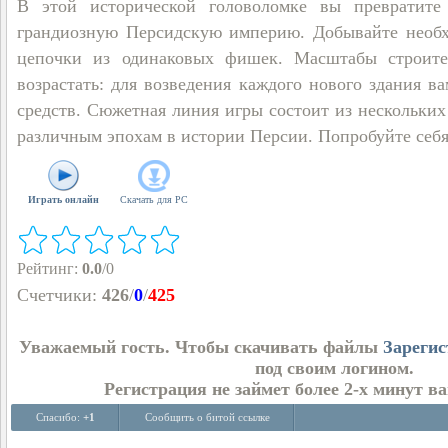
В этой исторической головоломке вы превратите
грандиозную Персидскую империю. Добывайте необх
цепочки из одинаковых фишек. Масштабы строител
возрастать: для возведения каждого нового здания в
средств. Сюжетная линия игры состоит из нескольких
различным эпохам в истории Персии. Попробуйте себя
Играть онлайн
Скачать для
PC
Рейтинг
:
0.0
/
0
Счетчики
:
426
/
0
/
425
Уважаемый гость. Чтобы скачивать файлы
Зарегис
под своим логином.
Регистрация не займет более 2-х минут в
Спасибо:
+1
Сообщить о битой ссылке