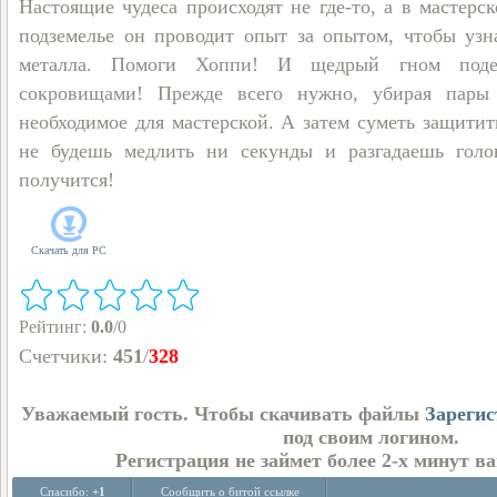
Настоящие чудеса происходят не где-то, а в мастерс
подземелье он проводит опыт за опытом, чтобы узна
металла. Помоги Хоппи! И щедрый гном поде
сокровищами! Прежде всего нужно, убирая пары
необходимое для мастерской. А затем суметь защитит
не будешь медлить ни секунды и разгадаешь голо
получится!
Скачать для
PC
Рейтинг
:
0.0
/
0
Счетчики
:
451
/
328
Уважаемый гость. Чтобы скачивать файлы
Зарегис
под своим логином.
Регистрация не займет более 2-х минут в
Спасибо:
+1
Сообщить о битой ссылке