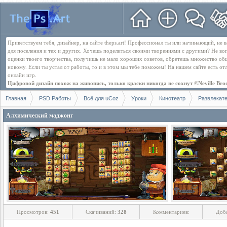
Приветствуем тебя, дизайнер, на сайте theps.art! Профессионал ты или начинающий, не
для поселения и тех и других. Хочешь поделиться своими творениями с другими? Не во
оценки твоего творчества, получишь не мало хороших советов, обретешь множество об
новому. Если ты устал от работы, то и в этом мы тебе поможем! На нашем сайте есть о
онлайн игр.
Цифровой дизайн похож на живопись, только краски никогда не сохнут ©Neville Bro
Главная
PSD Работы
Всё для uCoz
Уроки
Кинотеатр
Развлекат
Алхимический маджонг
Просмотров:
451
Скачиваний:
328
Комментариев:
Доб