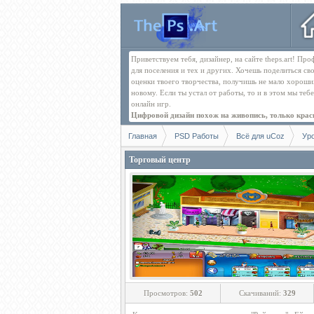
Приветствуем тебя, дизайнер, на сайте theps.art! П
для поселения и тех и других. Хочешь поделиться св
оценки твоего творчества, получишь не мало хорош
новому. Если ты устал от работы, то и в этом мы те
онлайн игр.
Цифровой дизайн похож на живопись, только краск
Главная
PSD Работы
Всё для uCoz
Ур
Торговый центр
Просмотров:
502
Скачиваний:
329