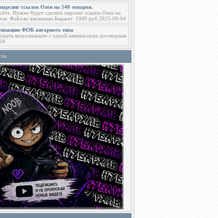
парсинг ссылок Озон на 540 товаров.
уйте. Нужно будет сделать парсинг ссылок Озон на
ров. Файл во вложении.Бюджет: 1000 руб 2025-09-04
ализацию ФОК ангарного типа
здать визуализацию с одной камеры.цена договорная
04
сти