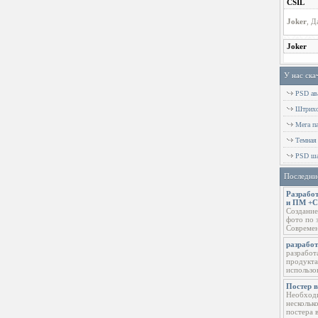
У нас ска
PSD ава
Штрихов
Мега п
Темная
PSD ша
Последни
Разработ
и ПМ +
Создание
фото по 
Современ
разрабо
разработ
продукта
использо
Постер 
Необходи
нескольк
постера 