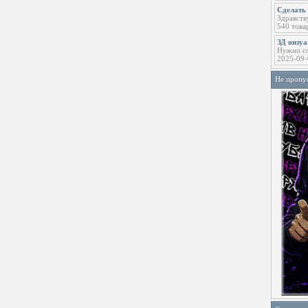
Сделать 
Здравств
540 това
ЗД визу
Нужно со
2025-09-
Не пропу