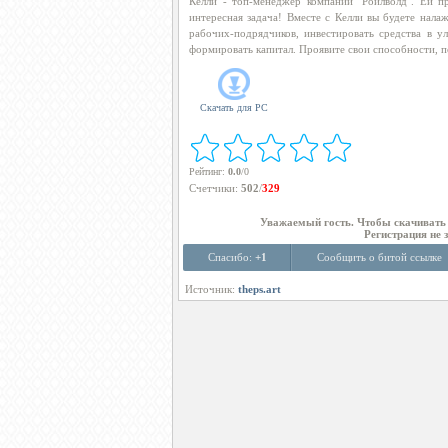
Келли - топ-менеджер компании "Ройлволд". Ей п
интересная задача! Вместе с Келли вы будете нала
рабочих-подрядчиков, инвестировать средства в у
формировать капитал. Проявите свои способности, п
Скачать для
PC
Рейтинг
:
0.0
/
0
Счетчики
:
502
/
329
Уважаемый гость. Чтобы скачиват
Регистрация не 
Спасибо:
+1
Сообщить о битой ссылке
Источник:
theps.art