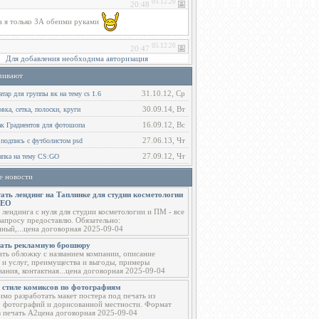
Для добавления необходима авторизация
чивают
31.10.12, Ср
тар для группы вк на тему cs 1.6
30.09.14, Вт
ка, сетка, полоски, круги
16.09.12, Вс
ак Градиентов для фотошопа
27.06.13, Чт
 подпись с футболистом psd
27.09.12, Чт
пка на тему CS:GO
е новости
ать лендинг на Таплинке для студии косметологии
СЕО
 лендинга с нуля для студии косметологии и ПМ - все
запросу предоставлю. Обязательно:
ный,...цена договорная 2025-09-04
тать рекламную брошюру
ать обложку с названием компании, описание
 и услуг, преимущества и выгоды, примеры
вания, контактная...цена договорная 2025-09-04
в стиле комиксов по фотографиям
мо разработать макет постера под печать из
о фотографий и дорисованной местности. Формат
в печать А2цена договорная 2025-09-04