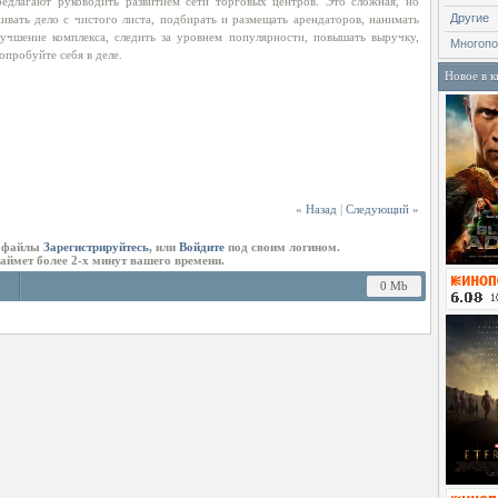
редлагают руководить развитием сети торговых центров. Это сложная, но
Другие
живать дело с чистого листа, подбирать и размещать арендаторов, нанимать
лучшение комплекса, следить за уровнем популярности, повышать выручку,
Многопо
опробуйте себя в деле.
Новое в к
« Назад
|
Следующий »
ь файлы
Зарегистрируйтесь
, или
Войдите
под своим логином.
займет более 2-х минут вашего времени.
0 Mb