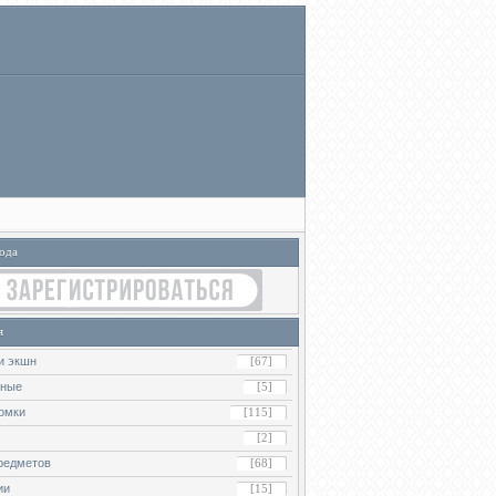
ода
я
и экшн
[67]
ьные
[5]
омки
[115]
[2]
редметов
[68]
ии
[15]