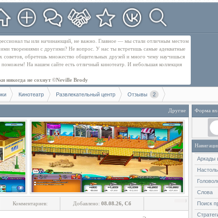
рофессионал ты или начинающий, не важно. Главное — мы стали отличным местом
оими творениями с другими? Не вопрос. У нас ты встретишь самые адекватные
их советов, обретешь множество общительных друзей и много чему научишься
бе поможем! На нашем сайте есть отличный кинотеатр. И небольшая коллекция
и никогда не сохнут ©Neville Brody
оки
Кинотеатр
Развлекательный центр
Отзывы
2
Другие
Форма вх
Навигаци
Аркады 
Настол
Головол
Слова
Комментариев:
Добавлено:
08.08.26, Сб
Поиск п
Стратег