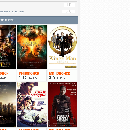
[4]
льзовательские
[21]
инотеатре