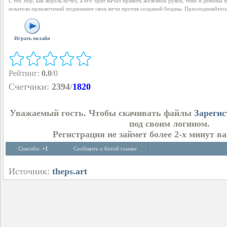
С тех пор, как король исчез, а его брат начал править железной рукой, тени и демоны
искатели приключений поднимают свои мечи против созданий бездны. Присоединяйтесь 
Играть онлайн
Рейтинг
:
0.0
/
0
Счетчики
:
2394
/
1820
Уважаемый гость. Чтобы скачивать файлы
Зарегис
под своим логином.
Регистрация не займет более 2-х минут в
Спасибо:
+1
Сообщить о битой ссылке
Источник:
theps.art