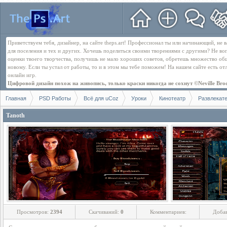
Приветствуем тебя, дизайнер, на сайте theps.art! Профессионал ты или начинающий, не
для поселения и тех и других. Хочешь поделиться своими творениями с другими? Не во
оценки твоего творчества, получишь не мало хороших советов, обретешь множество об
новому. Если ты устал от работы, то и в этом мы тебе поможем! На нашем сайте есть о
онлайн игр.
Цифровой дизайн похож на живопись, только краски никогда не сохнут ©Neville Bro
Главная
PSD Работы
Всё для uCoz
Уроки
Кинотеатр
Развлекат
Tanoth
Просмотров:
2394
Скачиваний:
0
Комментариев:
Доба