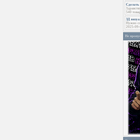
Сделать 
Здравств
540 това
ЗД визу
Нужно со
2025-09-
Не пропу