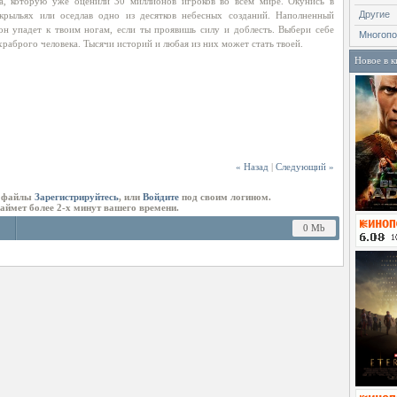
ра, которую уже оценили 30 миллионов игроков во всем мире. Окунись в
Другие
крыльях или оседлав одно из десятков небесных созданий. Наполненный
н упадет к твоим ногам, если ты проявишь силу и доблесть. Выбери себе
Многопо
раброго человека. Тысячи историй и любая из них может стать твоей.
Новое в к
« Назад
|
Следующий »
ь файлы
Зарегистрируйтесь
, или
Войдите
под своим логином.
займет более 2-х минут вашего времени.
0 Mb