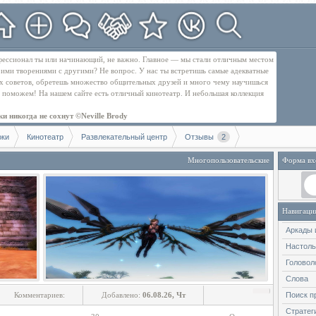
рофессионал ты или начинающий, не важно. Главное — мы стали отличным местом
оими творениями с другими? Не вопрос. У нас ты встретишь самые адекватные
их советов, обретешь множество общительных друзей и много чему научишься
бе поможем! На нашем сайте есть отличный кинотеатр. И небольшая коллекция
и никогда не сохнут ©Neville Brody
оки
Кинотеатр
Развлекательный центр
Отзывы
2
Многопользовательские
Форма вх
Навигаци
Аркады 
Настол
Головол
Слова
Комментариев:
Добавлено:
06.08.26, Чт
Поиск п
Стратег