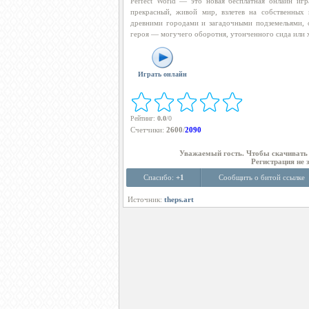
Perfect World — это новая бесплатная онлайн иг
прекрасный, живой мир, взлетев на собственных 
древними городами и загадочными подземельями, о
героя — могучего оборотня, утонченного сида или х
Играть онлайн
Рейтинг
:
0.0
/
0
Счетчики
:
2600
/
2090
Уважаемый гость. Чтобы скачиват
Регистрация не 
Спасибо:
+1
Сообщить о битой ссылке
Источник:
theps.art