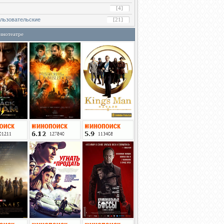
[4]
льзовательские
[21]
инотеатре