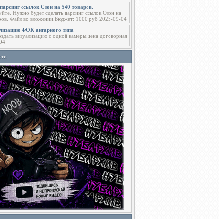
парсинг ссылок Озон на 540 товаров.
уйте. Нужно будет сделать парсинг ссылок Озон на
ров. Файл во вложении.Бюджет: 1000 руб 2025-09-04
ализацию ФОК ангарного типа
здать визуализацию с одной камеры.цена договорная
04
сти