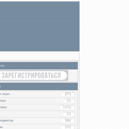
ода
я
и экшн
[67]
ьные
[5]
омки
[115]
[2]
редметов
[68]
ии
[15]