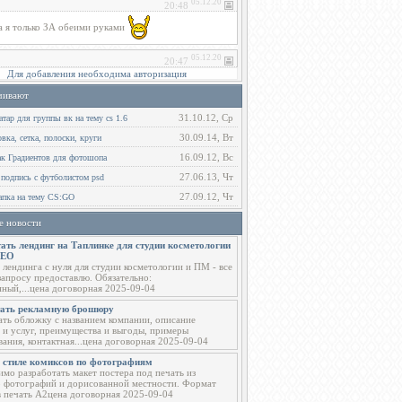
Для добавления необходима авторизация
чивают
31.10.12, Ср
тар для группы вк на тему cs 1.6
30.09.14, Вт
ка, сетка, полоски, круги
16.09.12, Вс
ак Градиентов для фотошопа
27.06.13, Чт
 подпись с футболистом psd
27.09.12, Чт
пка на тему CS:GO
е новости
ать лендинг на Таплинке для студии косметологии
СЕО
 лендинга с нуля для студии косметологии и ПМ - все
запросу предоставлю. Обязательно:
ный,...цена договорная 2025-09-04
тать рекламную брошюру
ать обложку с названием компании, описание
 и услуг, преимущества и выгоды, примеры
вания, контактная...цена договорная 2025-09-04
в стиле комиксов по фотографиям
мо разработать макет постера под печать из
о фотографий и дорисованной местности. Формат
в печать А2цена договорная 2025-09-04