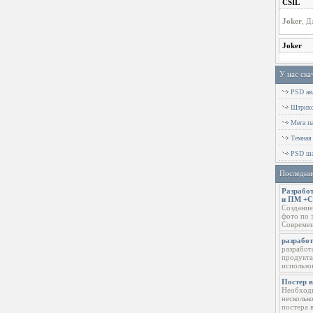
У нас ска
PSD ава
Штрихов
Мега п
Темная
PSD ша
Последни
Разработ
и ПМ +
Создание
фото по 
Современ
разрабо
разработ
продукта
использо
Постер 
Необходи
нескольк
постера 