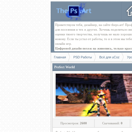
Приветствуем тебя, дизайнер, на сайте theps.art! П
для поселения и тех и других. Хочешь поделиться св
оценки твоего творчества, получишь не мало хорош
новому. Если ты устал от работы, то и в этом мы те
онлайн игр.
Цифровой дизайн похож на живопись, только краск
Главная
PSD Работы
Всё для uCoz
Ур
Perfect World
Просмотров:
2600
Скачиваний:
0