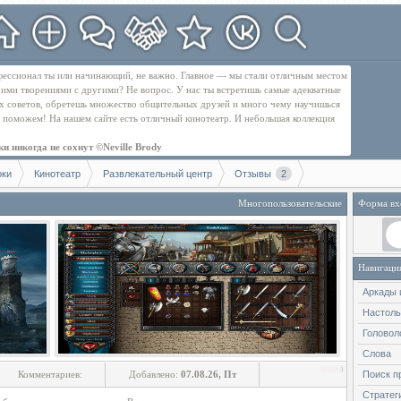
рофессионал ты или начинающий, не важно. Главное — мы стали отличным местом
оими творениями с другими? Не вопрос. У нас ты встретишь самые адекватные
их советов, обретешь множество общительных друзей и много чему научишься
бе поможем! На нашем сайте есть отличный кинотеатр. И небольшая коллекция
и никогда не сохнут ©Neville Brody
оки
Кинотеатр
Развлекательный центр
Отзывы
2
Многопользовательские
Форма вх
Навигаци
Аркады 
Настол
Головол
Слова
Комментариев:
Добавлено:
07.08.26, Пт
Поиск п
Стратег