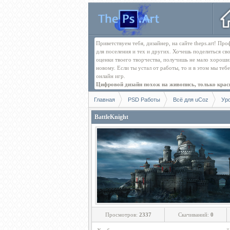
Приветствуем тебя, дизайнер, на сайте theps.art! П
для поселения и тех и других. Хочешь поделиться св
оценки твоего творчества, получишь не мало хорош
новому. Если ты устал от работы, то и в этом мы те
онлайн игр.
Цифровой дизайн похож на живопись, только краск
Главная
PSD Работы
Всё для uCoz
Ур
BattleKnight
Просмотров:
2337
Скачиваний:
0