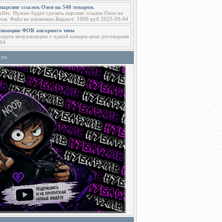
парсинг ссылок Озон на 540 товаров.
уйте. Нужно будет сделать парсинг ссылок Озон на
ров. Файл во вложении.Бюджет: 1000 руб 2025-09-04
ализацию ФОК ангарного типа
здать визуализацию с одной камеры.цена договорная
04
сти