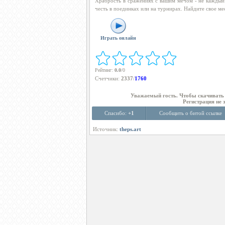
Храбрость в сражениях с вашим мечом - не каждый 
честь в поединках или на турнирах. Найдите свое ме
Играть онлайн
Рейтинг
:
0.0
/
0
Счетчики
:
2337
/
1760
Уважаемый гость. Чтобы скачиват
Регистрация не 
Спасибо:
+1
Сообщить о битой ссылке
Источник:
theps.art