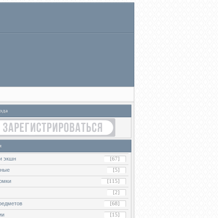
ода
я
и экшн
[67]
ьные
[5]
омки
[115]
[2]
редметов
[68]
ии
[15]