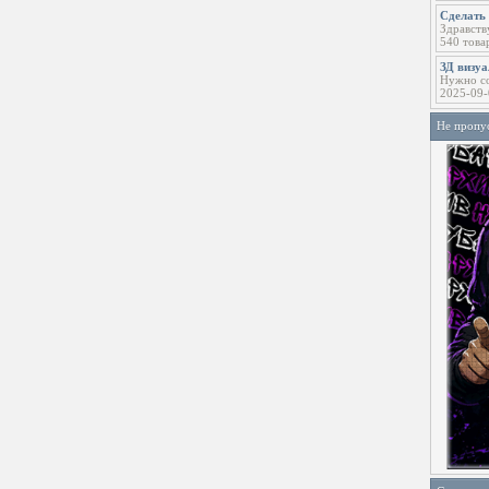
Сделать 
Здравств
540 това
ЗД визу
Нужно со
2025-09-
Не пропу