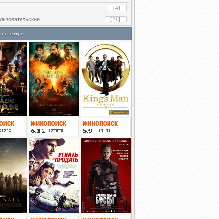
[4]
льзовательские
[21]
инотеатре