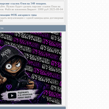
парсинг ссылок Озон на 540 товаров.
уйте. Нужно будет сделать парсинг ссылок Озон на
ров. Файл во вложении.Бюджет: 1000 руб 2025-09-04
ализацию ФОК ангарного типа
здать визуализацию с одной камеры.цена договорная
04
сти