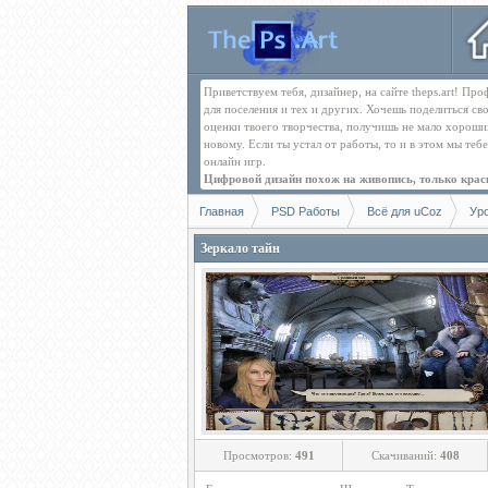
Приветствуем тебя, дизайнер, на сайте theps.art! П
для поселения и тех и других. Хочешь поделиться св
оценки твоего творчества, получишь не мало хорош
новому. Если ты устал от работы, то и в этом мы те
онлайн игр.
Цифровой дизайн похож на живопись, только краск
Главная
PSD Работы
Всё для uCoz
Ур
Зеркало тайн
Просмотров:
491
Скачиваний:
408