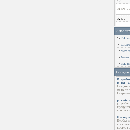
У нас ска
PSD ава
Штрихов
Мега п
Темная
PSD ша
Последни
Разработ
и ПМ +
Создание
фото по 
Современ
разрабо
разработ
продукта
использо
Постер 
Необходи
нескольк
постера 