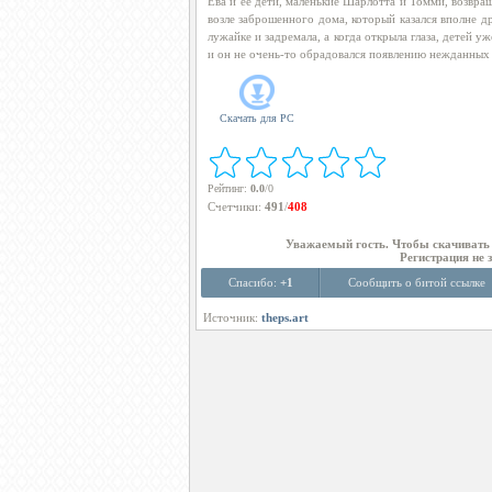
Ева и ее дети, маленькие Шарлотта и Томми, возвра
возле заброшенного дома, который казался вполне 
лужайке и задремала, а когда открыла глаза, детей у
и он не очень-то обрадовался появлению нежданных 
Скачать для
PC
Рейтинг
:
0.0
/
0
Счетчики
:
491
/
408
Уважаемый гость. Чтобы скачиват
Регистрация не 
Спасибо:
+1
Сообщить о битой ссылке
Источник:
theps.art