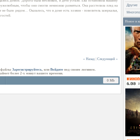
щались домой. Дорога была неблизкой, и дети устали. Ева остановила машину
Другие
дружелюбным, чтобы они смогли немножко размяться. Она расстелила плед на
же не было рядом… Оказалось, что в доме есть хозяин - повелитель зазеркалья,
Многопо
гостей.
Новое в к
« Назад
|
Следующий »
ь файлы
Зарегистрируйтесь
, или
Войдите
под своим логином.
займет более 2-х минут вашего времени.
0 Mb