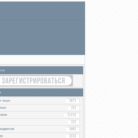
ода
я
и экшн
[67]
ьные
[5]
омки
[115]
[2]
редметов
[68]
ии
[15]