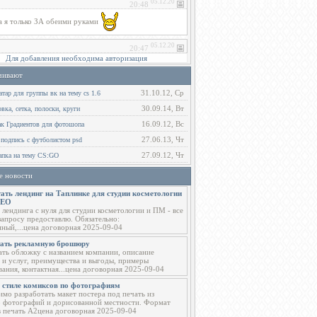
Для добавления необходима авторизация
чивают
31.10.12, Ср
тар для группы вк на тему cs 1.6
30.09.14, Вт
ка, сетка, полоски, круги
16.09.12, Вс
ак Градиентов для фотошопа
27.06.13, Чт
 подпись с футболистом psd
27.09.12, Чт
пка на тему CS:GO
е новости
ать лендинг на Таплинке для студии косметологии
СЕО
 лендинга с нуля для студии косметологии и ПМ - все
запросу предоставлю. Обязательно:
ный,...цена договорная 2025-09-04
тать рекламную брошюру
ать обложку с названием компании, описание
 и услуг, преимущества и выгоды, примеры
вания, контактная...цена договорная 2025-09-04
в стиле комиксов по фотографиям
мо разработать макет постера под печать из
о фотографий и дорисованной местности. Формат
в печать А2цена договорная 2025-09-04