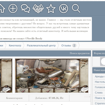
рофессионал ты или начинающий, не важно. Главное — мы стали отличным местом
оими творениями с другими? Не вопрос. У нас ты встретишь самые адекватные
их советов, обретешь множество общительных друзей и много чему научишься
бе поможем! На нашем сайте есть отличный кинотеатр. И небольшая коллекция
и никогда не сохнут ©Neville Brody
оки
Кинотеатр
Развлекательный центр
Отзывы
2
Поиск предметов
Форма вх
Навигаци
Аркады 
Настол
Головол
Слова
Комментариев:
Добавлено:
07.08.26, Пт
Поиск п
Стратег