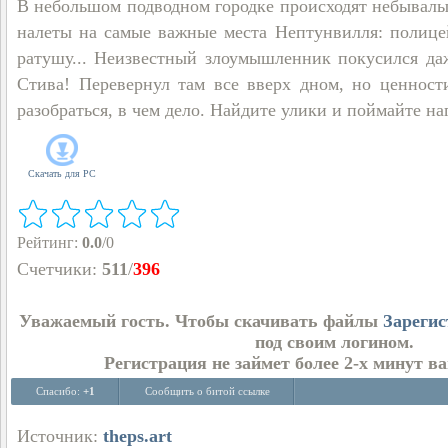
В небольшом подводном городке происходят небывалы
налеты на самые важные места Нептунвилля: полице
ратушу... Неизвестный злоумышленник покусился да
Стива! Перевернул там все вверх дном, но ценност
разобраться, в чем дело. Найдите улики и поймайте на
Скачать для
PC
Рейтинг
:
0.0
/
0
Счетчики
:
511
/
396
Уважаемый гость. Чтобы скачивать файлы
Зарегис
под своим логином.
Регистрация не займет более 2-х минут в
Спасибо:
+1
Сообщить о битой ссылке
Источник:
theps.art