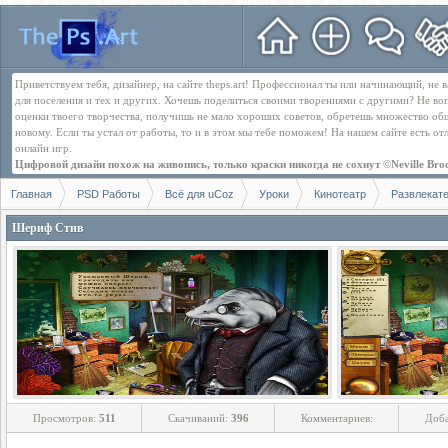
Приветствуем тебя, дизайнер, на сайте theps.art! Профессионал ты или начинающий, не
для поселения и тех и других. Хочешь поделиться своими творениями с другими? Не во
оценки твоего творчества, получишь не мало хороших советов, обретешь множество об
новому. Если ты устал от работы, то и в этом мы тебе поможем! На нашем сайте есть о
онлайн игр.
Цифровой дизайн похож на живопись, только краски никогда не сохнут ©Neville Bro
Главная
PSD Работы
Всё для uCoz
Уроки
Кинотеатр
Развлекат
Шериф Стив
Просмотров:
511
Скачиваний:
396
Комментариев:
Доб