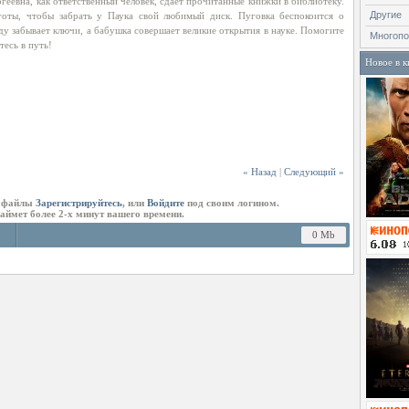
геевна, как ответственный человек, сдает прочитанные книжки в библиотеку.
Другие
оты, чтобы забрать у Паука свой любимый диск. Пуговка беспокоится о
у забывает ключи, а бабушка совершает великие открытия в науке. Помогите
Многопо
тесь в путь!
Новое в к
« Назад
|
Следующий »
ь файлы
Зарегистрируйтесь
, или
Войдите
под своим логином.
займет более 2-х минут вашего времени.
0 Mb