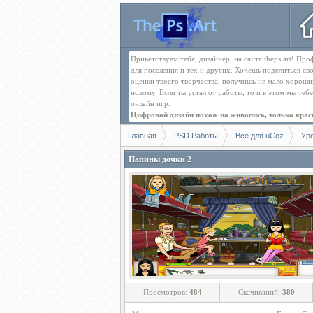
Приветствуем тебя, дизайнер, на сайте theps.art! П
для поселения и тех и других. Хочешь поделиться св
оценки твоего творчества, получишь не мало хорош
новому. Если ты устал от работы, то и в этом мы те
онлайн игр.
Цифровой дизайн похож на живопись, только краск
Главная
PSD Работы
Всё для uCoz
Ур
Папины дочки 2
Просмотров:
484
Скачиваний:
380