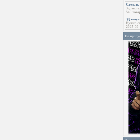
Сделать 
Здравств
540 това
ЗД визу
Нужно со
2025-09-
Не пропу