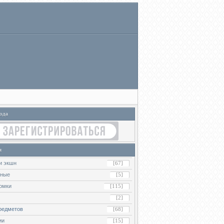
ода
я
и экшн
[67]
ьные
[5]
омки
[115]
[2]
редметов
[68]
ии
[15]