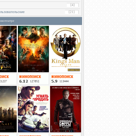
[4]
льзовательские
[21]
инотеатре