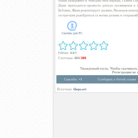
Маша укладывает в чемодан свои наряды, Галина Сер
Даше приходится провести ритуал посвящения в г
Бублике, Женя ремонтирует ролики, Васнецов повсюд
сестричкам разобраться со всеми делами и отправляй
Скачать для
PC
Рейтинг
:
0.0
/
0
Счетчики
:
484
/
380
Уважаемый гость. Чтобы скачиват
Регистрация не 
Спасибо:
+1
Сообщить о битой ссылке
Источник:
theps.art