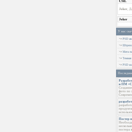
У нас ска
PSD ава
Штрихов
Мега п
Темная
PSD ша
Последни
Разработ
и ПМ +
Создание
фото по 
Современ
разрабо
разработ
продукта
использо
Постер 
Необходи
нескольк
постера 