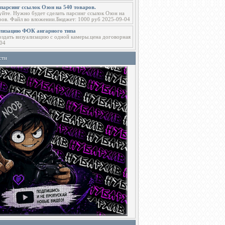
парсинг ссылок Озон на 540 товаров.
уйте. Нужно будет сделать парсинг ссылок Озон на
ров. Файл во вложении.Бюджет: 1000 руб 2025-09-04
ализацию ФОК ангарного типа
здать визуализацию с одной камеры.цена договорная
04
сти