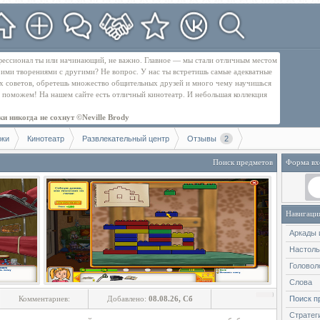
рофессионал ты или начинающий, не важно. Главное — мы стали отличным местом
оими творениями с другими? Не вопрос. У нас ты встретишь самые адекватные
их советов, обретешь множество общительных друзей и много чему научишься
бе поможем! На нашем сайте есть отличный кинотеатр. И небольшая коллекция
и никогда не сохнут ©Neville Brody
оки
Кинотеатр
Развлекательный центр
Отзывы
2
Поиск предметов
Форма вх
Навигаци
Аркады 
Настол
Головол
Слова
Комментариев:
Добавлено:
08.08.26, Сб
Поиск п
Стратег