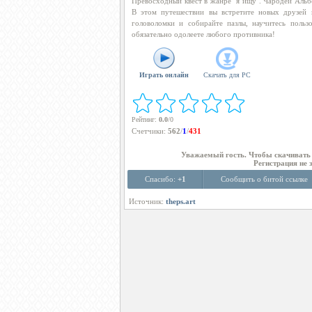
Превосходный квест в жанре "я ищу". Чародей Альбе
В этом путешествии вы встретите новых друзей и
головоломки и собирайте пазлы, научитесь поль
обязательно одолеете любого противника!
Играть онлайн
Скачать для
PC
Рейтинг
:
0.0
/
0
Счетчики
:
562
/
1
/
431
Уважаемый гость. Чтобы скачиват
Регистрация не 
Спасибо:
+1
Сообщить о битой ссылке
Источник:
theps.art