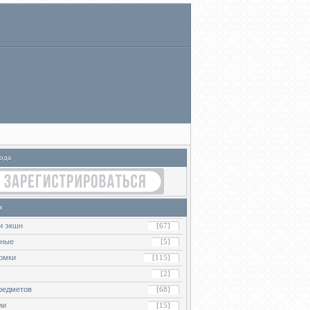
ода
я
и экшн
[67]
ьные
[5]
омки
[115]
[2]
редметов
[68]
ии
[15]