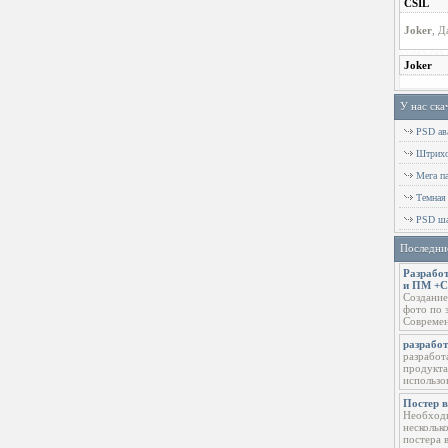
У нас ска
PSD ава
Штрихов
Мега п
Темная
PSD ша
Последни
Разработ
и ПМ +
Создание
фото по 
Современ
разрабо
разработ
продукта
использо
Постер 
Необходи
нескольк
постера 