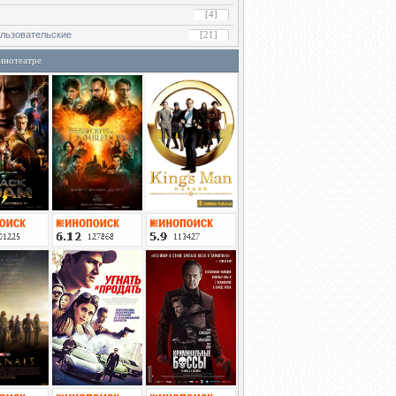
[4]
льзовательские
[21]
инотеатре