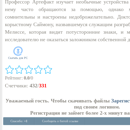
Профессор Артефакт изучает необычные устройства
нему часто обращаются за помощью, однако м
сомнительны и настроены недоброжелательно. Докто
корыстному Саймону, назвавшемуся служащим разграбл
Мелиссе, которая видит потусторонние знаки, и 
исследователю не оказаться заложником собственной 
Скачать для
PC
Рейтинг
:
0.0
/
0
Счетчики
:
432
/
331
Уважаемый гость. Чтобы скачивать файлы
Зарегис
под своим логином.
Регистрация не займет более 2-х минут в
Спасибо:
+1
Сообщить о битой ссылке