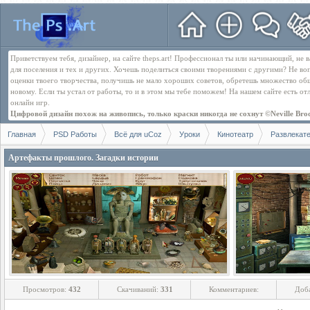
Приветствуем тебя, дизайнер, на сайте theps.art! Профессионал ты или начинающий, не
для поселения и тех и других. Хочешь поделиться своими творениями с другими? Не во
оценки твоего творчества, получишь не мало хороших советов, обретешь множество об
новому. Если ты устал от работы, то и в этом мы тебе поможем! На нашем сайте есть о
онлайн игр.
Цифровой дизайн похож на живопись, только краски никогда не сохнут ©Neville Bro
Главная
PSD Работы
Всё для uCoz
Уроки
Кинотеатр
Развлекат
Артефакты прошлого. Загадки истории
Просмотров:
432
Скачиваний:
331
Комментариев:
Доб