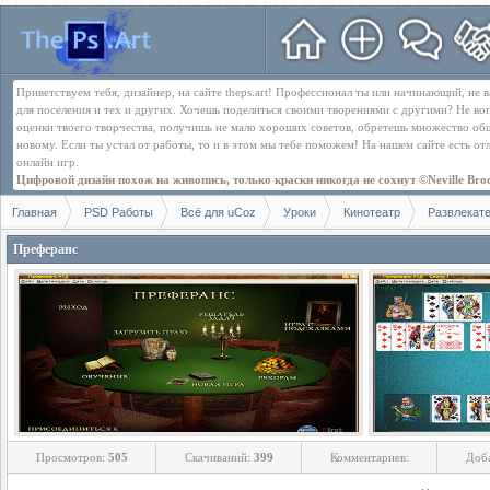
Приветствуем тебя, дизайнер, на сайте theps.art! Профессионал ты или начинающий, не
для поселения и тех и других. Хочешь поделиться своими творениями с другими? Не во
оценки твоего творчества, получишь не мало хороших советов, обретешь множество об
новому. Если ты устал от работы, то и в этом мы тебе поможем! На нашем сайте есть о
онлайн игр.
Цифровой дизайн похож на живопись, только краски никогда не сохнут ©Neville Bro
Главная
PSD Работы
Всё для uCoz
Уроки
Кинотеатр
Развлекат
Преферанс
Просмотров:
505
Скачиваний:
399
Комментариев:
Доб