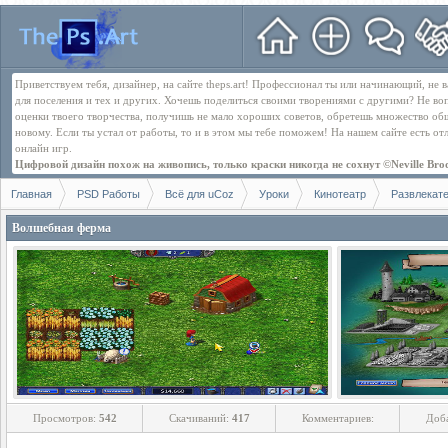
Приветствуем тебя, дизайнер, на сайте theps.art! Профессионал ты или начинающий, не
для поселения и тех и других. Хочешь поделиться своими творениями с другими? Не во
оценки твоего творчества, получишь не мало хороших советов, обретешь множество об
новому. Если ты устал от работы, то и в этом мы тебе поможем! На нашем сайте есть о
онлайн игр.
Цифровой дизайн похож на живопись, только краски никогда не сохнут ©Neville Bro
Главная
PSD Работы
Всё для uCoz
Уроки
Кинотеатр
Развлекат
Волшебная ферма
Просмотров:
542
Скачиваний:
417
Комментариев:
Доб