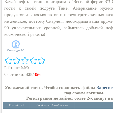
Качай нефть - стань олигархом в "Веселой ферме 3"! 
гости к своей подруге Тане. Американке нужно
продуктов для космонавтов и перехитрить алчных каз
не женское, поэтому Скарлетт необходима ваша друже
90 увлекательных уровней, займитесь добычей неф
космической ракеты!
Скачать для
PC
Рейтинг
:
0.0
/
0
Счетчики
:
428
/
356
Уважаемый гость. Чтобы скачивать файлы
Зарегис
под своим логином.
Регистрация не займет более 2-х минут в
Спасибо:
+1
Сообщить о битой ссылке