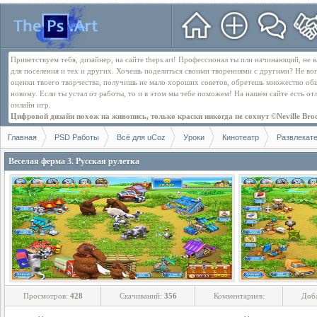
Приветствуем тебя, дизайнер, на сайте theps.art! Профессионал ты или начинающий, не
для поселения и тех и других. Хочешь поделиться своими творениями с другими? Не во
оценки твоего творчества, получишь не мало хороших советов, обретешь множество об
новому. Если ты устал от работы, то и в этом мы тебе поможем! На нашем сайте есть о
онлайн игр.
Цифровой дизайн похож на живопись, только краски никогда не сохнут ©Neville Bro
Главная
PSD Работы
Всё для uCoz
Уроки
Кинотеатр
Развлекат
Веселая ферма 3. Русская рулетка
Просмотров:
428
Скачиваний:
356
Комментариев:
Доб