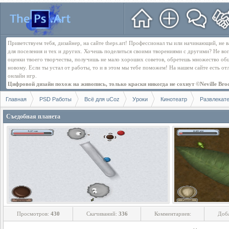
Приветствуем тебя, дизайнер, на сайте theps.art! Профессионал ты или начинающий, не
для поселения и тех и других. Хочешь поделиться своими творениями с другими? Не во
оценки твоего творчества, получишь не мало хороших советов, обретешь множество об
новому. Если ты устал от работы, то и в этом мы тебе поможем! На нашем сайте есть о
онлайн игр.
Цифровой дизайн похож на живопись, только краски никогда не сохнут ©Neville Bro
Главная
PSD Работы
Всё для uCoz
Уроки
Кинотеатр
Развлекат
Съедобная планета
Просмотров:
430
Скачиваний:
336
Комментариев:
Доб