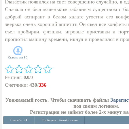
Глазастик появился на свет совершенно случайно, в о
Сначала он был маленьким забавным существом с бо
добрый аспирант в белом халате угостил его конфе
зверька очень хороший аппетит. Он съел все конфеты
съел пробирки, флэшки, игровые приставки и пор
проглотил машину времени, икнул и провалился в п
Скачать для
PC
Рейтинг
:
0.0
/
0
Счетчики
:
430
/
336
Уважаемый гость. Чтобы скачивать файлы
Зарегис
под своим логином.
Регистрация не займет более 2-х минут в
Спасибо:
+1
Сообщить о битой ссылке