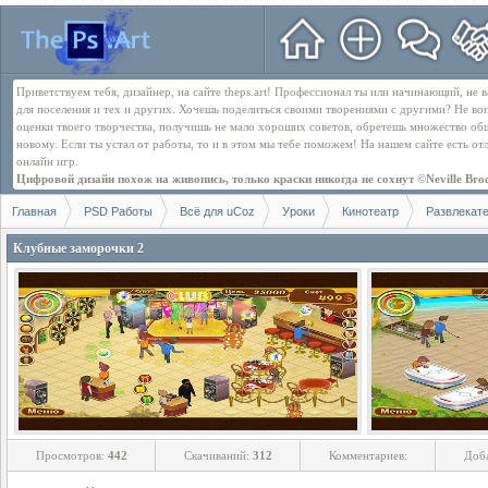
Приветствуем тебя, дизайнер, на сайте theps.art! Профессионал ты или начинающий, не
для поселения и тех и других. Хочешь поделиться своими творениями с другими? Не во
оценки твоего творчества, получишь не мало хороших советов, обретешь множество об
новому. Если ты устал от работы, то и в этом мы тебе поможем! На нашем сайте есть о
онлайн игр.
Цифровой дизайн похож на живопись, только краски никогда не сохнут ©Neville Bro
Главная
PSD Работы
Всё для uCoz
Уроки
Кинотеатр
Развлекат
Клубные заморочки 2
Просмотров:
442
Скачиваний:
312
Комментариев:
Доб