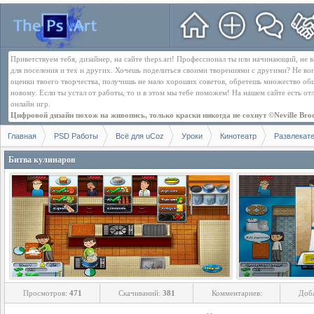
Приветствуем тебя, дизайнер, на сайте theps.art! Профессионал ты или начинающий, не
для поселения и тех и других. Хочешь поделиться своими творениями с другими? Не во
оценки твоего творчества, получишь не мало хороших советов, обретешь множество об
новому. Если ты устал от работы, то и в этом мы тебе поможем! На нашем сайте есть о
онлайн игр.
Цифровой дизайн похож на живопись, только краски никогда не сохнут ©Neville Bro
Главная
PSD Работы
Всё для uCoz
Уроки
Кинотеатр
Развлекат
Битва кулинаров
Просмотров:
471
Скачиваний:
381
Комментариев:
Доб