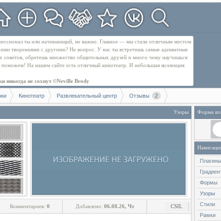
рофессионал ты или начинающий, не важно. Главное — мы стали отличным местом
оими творениями с другими? Не вопрос. У нас ты встретишь самые адекватные
их советов, обретешь множество общительных друзей и много чему научишься
бе поможем! На нашем сайте есть отличный кинотеатр. И небольшая коллекция
и никогда не сохнут ©Neville Brody
оки
Кинотеатр
Развлекательный центр
Отзывы
2
Узоры
Форма вх
Навигаци
Плагины
Градиен
Формы
Узоры
Стили
Комментариев:
0
Добавлено:
06.08.26, Чт
CSIL
Рамки