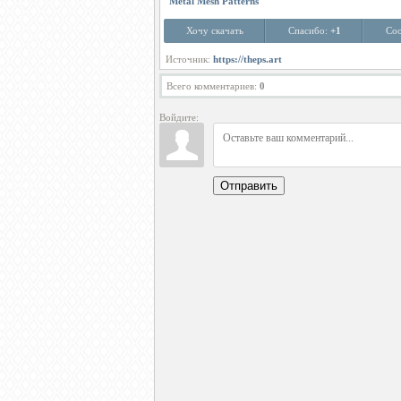
Metal Mesh Patterns
Хочу скачать
Спасибо:
+1
Соо
Источник:
https://theps.art
Всего комментариев
:
0
Войдите:
Отправить