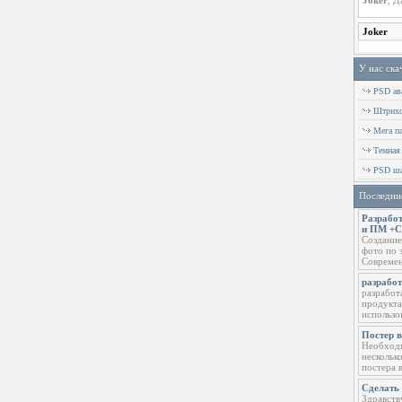
У нас ска
PSD ава
Штрихов
Мега п
Темная
PSD ша
Последни
Разработ
и ПМ +
Создание
фото по 
Современ
разрабо
разработ
продукта
использо
Постер 
Необходи
нескольк
постера 
Сделать 
Здравств