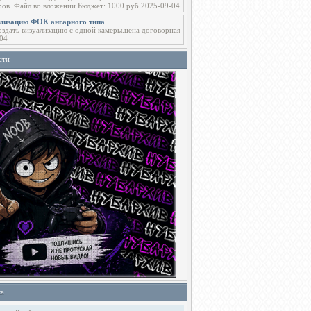
ров. Файл во вложении.Бюджет: 1000 руб 2025-09-04
ализацию ФОК ангарного типа
здать визуализацию с одной камеры.цена договорная
04
сти
ка