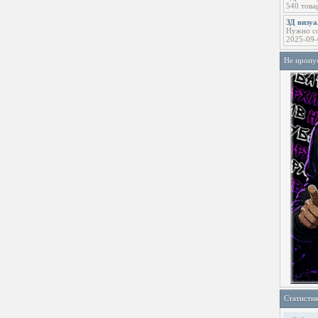
540 това
ЗД визу
Нужно со
2025-09-
Не пропу
Статисти