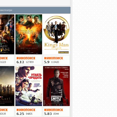
инотеатре