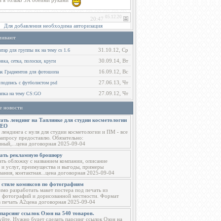
Для добавления необходима авторизация
чивают
31.10.12, Ср
тар для группы вк на тему cs 1.6
30.09.14, Вт
ка, сетка, полоски, круги
16.09.12, Вс
ак Градиентов для фотошопа
27.06.13, Чт
 подпись с футболистом psd
27.09.12, Чт
пка на тему CS:GO
е новости
ать лендинг на Таплинке для студии косметологии
СЕО
 лендинга с нуля для студии косметологии и ПМ - все
запросу предоставлю. Обязательно:
ный,...цена договорная 2025-09-04
тать рекламную брошюру
ать обложку с названием компании, описание
 и услуг, преимущества и выгоды, примеры
вания, контактная...цена договорная 2025-09-04
в стиле комиксов по фотографиям
мо разработать макет постера под печать из
о фотографий и дорисованной местности. Формат
в печать А2цена договорная 2025-09-04
парсинг ссылок Озон на 540 товаров.
уйте. Нужно будет сделать парсинг ссылок Озон на