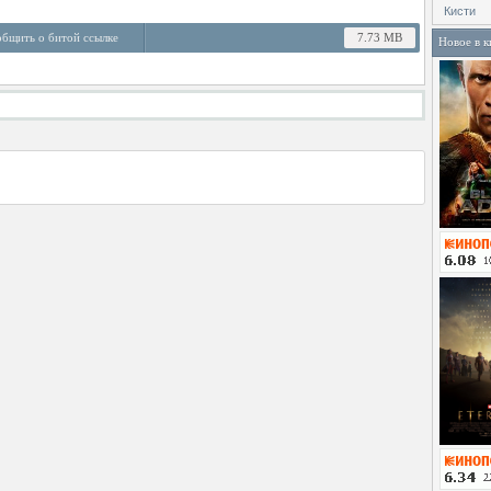
Кисти
бщить о битой ссылке
7.73 MB
Новое в к