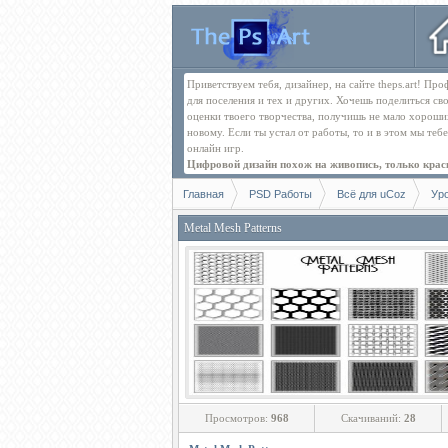
Приветствуем тебя, дизайнер, на сайте theps.art! П
для поселения и тех и других. Хочешь поделиться св
оценки твоего творчества, получишь не мало хорош
новому. Если ты устал от работы, то и в этом мы те
онлайн игр.
Цифровой дизайн похож на живопись, только краск
Главная
PSD Работы
Всё для uCoz
Ур
Metal Mesh Patterns
Просмотров:
968
Скачиваний:
28