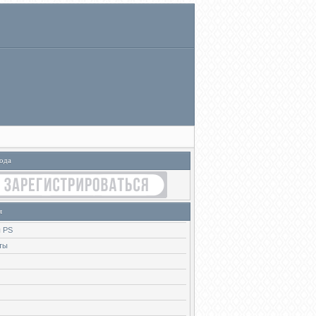
ода
я
 PS
ты