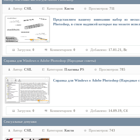
Автор:
CSIL
Категория:
Кисти
Просмотров:
711
Представляем вашему вниманию набор из неско
Photoshop, в стиле надписей которые вы можете испо
Загрузок:
0
Комментариев:
0
Добавлено:
17.01.21, Вс
Справка для Windows о Adobe Photoshop (Народные советы)
Автор:
CSIL
Категория:
Плагины PS
Просмотров:
785
Справка для Windows о Adobe Photoshop (Народные с
Загрузок:
0
Комментариев:
0
Добавлено:
14.09.19, Сб
Сексуальные девушки
Автор:
CSIL
Категория:
Кисти
Просмотров:
743