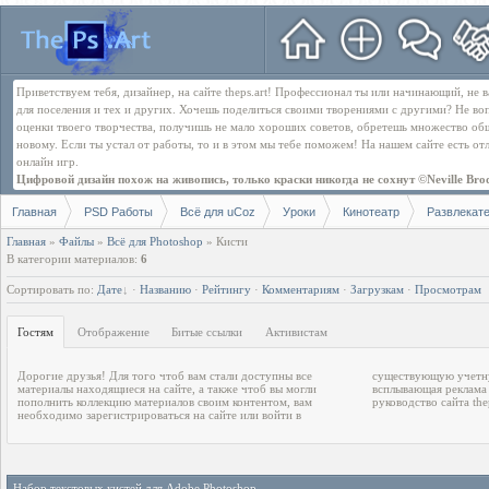
Приветствуем тебя, дизайнер, на сайте theps.art! Профессионал ты или начинающий, не
для поселения и тех и других. Хочешь поделиться своими творениями с другими? Не во
оценки твоего творчества, получишь не мало хороших советов, обретешь множество об
новому. Если ты устал от работы, то и в этом мы тебе поможем! На нашем сайте есть о
онлайн игр.
Цифровой дизайн похож на живопись, только краски никогда не сохнут ©Neville Bro
Главная
PSD Работы
Всё для uCoz
Уроки
Кинотеатр
Развлекат
Главная
»
Файлы
»
Всё для Photoshop
» Кисти
В категории материалов
:
6
Сортировать по
:
Дате
·
Названию
·
Рейтингу
·
Комментариям
·
Загрузкам
·
Просмотрам
Гостям
Отображение
Битые ссылки
Активистам
Дорогие друзья! Для того чтоб вам стали доступны все
существующую учетную запись. После регистрации
материалы находящиеся на сайте, а также чтоб вы могли
всплывающая реклама перестанет отвлекать. С уважением
пополнить коллекцию материалов своим контентом, вам
руководство сайта the
необходимо зарегистрироваться на сайте или войти в
Набор текстовых кистей для Adobe Photoshop