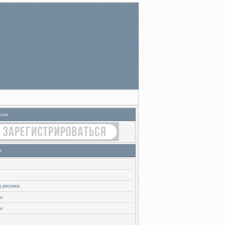
ода
я
,иконки
ы
ы
ы