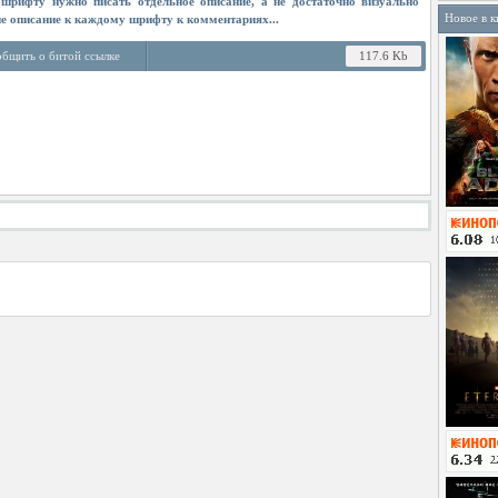
шрифту нужно писать отдельное описание, а не достаточно визуально
Новое в к
ше описание к каждому шрифту к комментариях...
бщить о битой ссылке
117.6 Kb