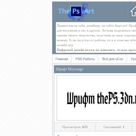
Приветствуем тебя, дизайнер, на сайте theps.art! П
для поселения и тех и других. Хочешь поделиться св
оценки твоего творчества, получишь не мало хорош
новому. Если ты устал от работы, то и в этом мы те
онлайн игр.
Цифровой дизайн похож на живопись, только краск
Главная
PSD Работы
Всё для uCoz
Ур
Шрифт Moyenage
Просмотров:
625
Скачиваний:
1