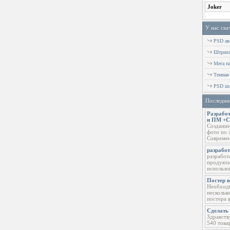
У нас ска
PSD ава
Штрихов
Мега п
Темная
PSD ша
Последни
Разработ
и ПМ +
Создание
фото по 
Современ
разрабо
разработ
продукта
использо
Постер 
Необходи
нескольк
постера 
Сделать 
Здравств
540 това