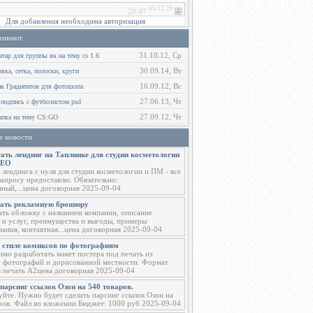
Для добавления необходима авторизация
чивают
31.10.12, Ср
тар для группы вк на тему cs 1.6
30.09.14, Вт
ка, сетка, полоски, круги
16.09.12, Вс
ак Градиентов для фотошопа
27.06.13, Чт
 подпись с футболистом psd
27.09.12, Чт
пка на тему CS:GO
е новости
ать лендинг на Таплинке для студии косметологии
СЕО
 лендинга с нуля для студии косметологии и ПМ - все
запросу предоставлю. Обязательно:
ный,...цена договорная 2025-09-04
тать рекламную брошюру
ать обложку с названием компании, описание
 и услуг, преимущества и выгоды, примеры
вания, контактная...цена договорная 2025-09-04
в стиле комиксов по фотографиям
мо разработать макет постера под печать из
о фотографий и дорисованной местности. Формат
в печать А2цена договорная 2025-09-04
парсинг ссылок Озон на 540 товаров.
уйте. Нужно будет сделать парсинг ссылок Озон на
ров. Файл во вложении.Бюджет: 1000 руб 2025-09-04