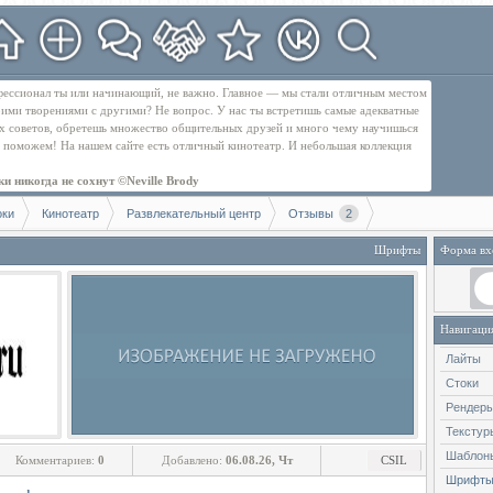
рофессионал ты или начинающий, не важно. Главное — мы стали отличным местом
оими творениями с другими? Не вопрос. У нас ты встретишь самые адекватные
их советов, обретешь множество общительных друзей и много чему научишься
бе поможем! На нашем сайте есть отличный кинотеатр. И небольшая коллекция
и никогда не сохнут ©Neville Brody
оки
Кинотеатр
Развлекательный центр
Отзывы
2
Шрифты
Форма вх
Навигаци
Лайты
Стоки
Рендеры
Текстур
Шаблон
Комментариев:
0
Добавлено:
06.08.26, Чт
CSIL
Шрифт