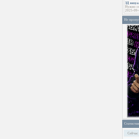
ЗД визу
Нужно со
2025-09-
Не пропу
Статисти
Сейчас