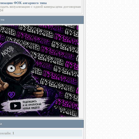
ализацию ФОК ангарного типа
здать визуализацию с одной камеры.цена договорная
04
сти
ка
 онлайн:
1