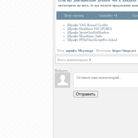
Если вы действительно думаете что к каждому 
посмотреть на него, то вы можете предложить ва
Хочу скачать
Спасибо:
+1
Соо
Шрифт VAG Round Cyrillic
Шрифт Headliner #45 (PUBG)
Шрифт SpriteGraffitiShadow
Шрифт Montblanc Italic
Шрифт PFDaVinciScriptPro-Inked
Теги:
шрифт
,
Moyenage
Источник:
https://theps.art
Всего комментариев
:
0
Войдите:
Отправить