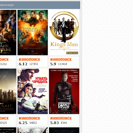
инотеатре