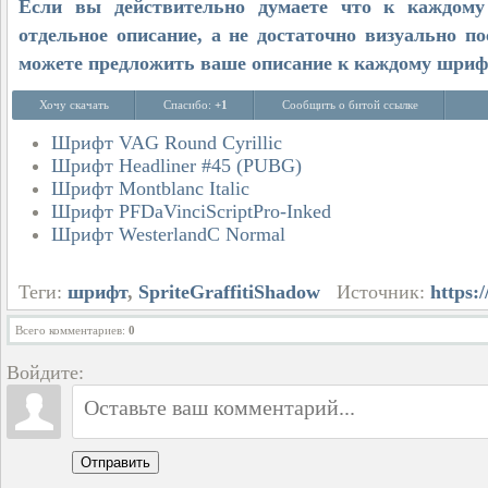
Если вы действительно думаете что к каждом
отдельное описание, а не достаточно визуально по
можете предложить ваше описание к каждому шрифт
Хочу скачать
Спасибо:
+1
Сообщить о битой ссылке
Шрифт VAG Round Cyrillic
Шрифт Headliner #45 (PUBG)
Шрифт Montblanc Italic
Шрифт PFDaVinciScriptPro-Inked
Шрифт WesterlandC Normal
Теги:
шрифт
,
SpriteGraffitiShadow
Источник:
https:/
Всего комментариев
:
0
Войдите:
Отправить