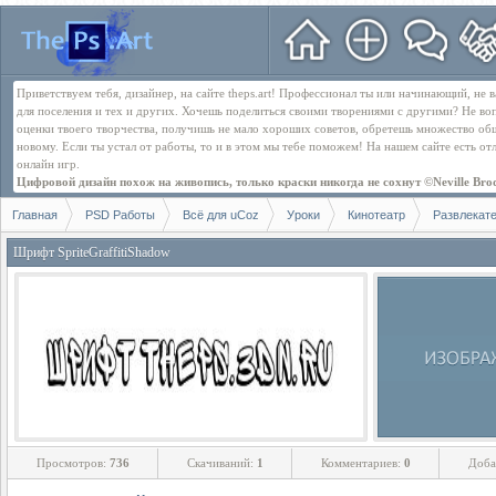
Приветствуем тебя, дизайнер, на сайте theps.art! Профессионал ты или начинающий, не
для поселения и тех и других. Хочешь поделиться своими творениями с другими? Не во
оценки твоего творчества, получишь не мало хороших советов, обретешь множество об
новому. Если ты устал от работы, то и в этом мы тебе поможем! На нашем сайте есть о
онлайн игр.
Цифровой дизайн похож на живопись, только краски никогда не сохнут ©Neville Bro
Главная
PSD Работы
Всё для uCoz
Уроки
Кинотеатр
Развлекат
Шрифт SpriteGraffitiShadow
Просмотров:
736
Скачиваний:
1
Комментариев:
0
Доба