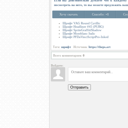
Если вы действительно думаете что к каждому 
посмотреть на него, то вы можете предложить ва
Хочу скачать
Спасибо:
+1
Соо
Шрифт VAG Round Cyrillic
Шрифт Headliner #45 (PUBG)
Шрифт SpriteGraffitiShadow
Шрифт Montblanc Italic
Шрифт PFDaVinciScriptPro-Inked
Теги:
шрифт
Источник:
https://theps.art
Всего комментариев
:
0
Войдите:
Отправить