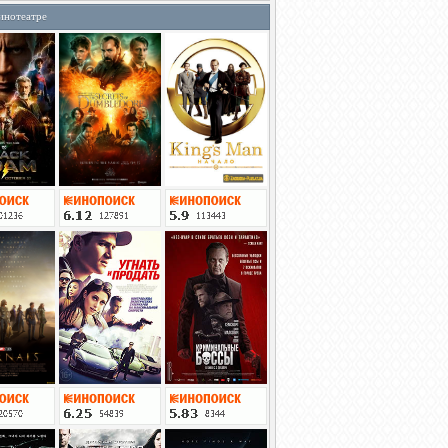
инотеатре