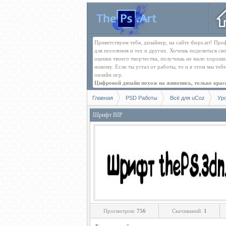
Приветствуем тебя, дизайнер, на сайте theps.art! П
для поселения и тех и других. Хочешь поделиться св
оценки твоего творчества, получишь не мало хорош
новому. Если ты устал от работы, то и в этом мы те
онлайн игр.
Цифровой дизайн похож на живопись, только краск
Главная
PSD Работы
Всё для uCoz
Ур
Шрифт BIP
Просмотров:
756
Скачиваний:
1