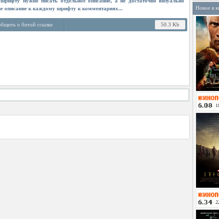
шрифту нужно писать отдельное описание, а не достаточно визуально
Новое в к
ше описание к каждому шрифту к комментариях...
бщить о битой ссылке
50.3 Kb