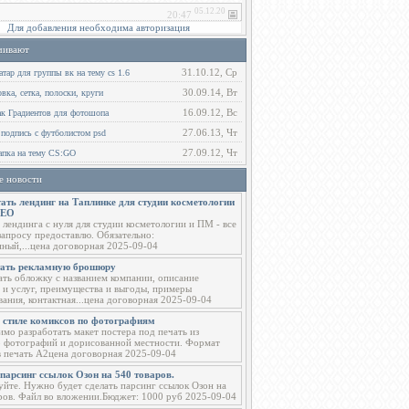
Для добавления необходима авторизация
чивают
31.10.12, Ср
тар для группы вк на тему cs 1.6
30.09.14, Вт
ка, сетка, полоски, круги
16.09.12, Вс
ак Градиентов для фотошопа
27.06.13, Чт
 подпись с футболистом psd
27.09.12, Чт
пка на тему CS:GO
е новости
ать лендинг на Таплинке для студии косметологии
СЕО
 лендинга с нуля для студии косметологии и ПМ - все
запросу предоставлю. Обязательно:
ный,...цена договорная 2025-09-04
тать рекламную брошюру
ать обложку с названием компании, описание
 и услуг, преимущества и выгоды, примеры
вания, контактная...цена договорная 2025-09-04
в стиле комиксов по фотографиям
мо разработать макет постера под печать из
о фотографий и дорисованной местности. Формат
в печать А2цена договорная 2025-09-04
парсинг ссылок Озон на 540 товаров.
уйте. Нужно будет сделать парсинг ссылок Озон на
ров. Файл во вложении.Бюджет: 1000 руб 2025-09-04