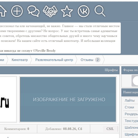
рофессионал ты или начинающий, не важно. Главное — мы стали отличным местом
оими творениями с другими? Не вопрос. У нас ты встретишь самые адекватные
их советов, обретешь множество общительных друзей и много чему научишься
бе поможем! На нашем сайте есть отличный кинотеатр. И небольшая коллекция
и никогда не сохнут ©Neville Brody
оки
Кинотеатр
Развлекательный центр
Отзывы
2
Шрифты
Форма вх
Навигаци
Лайты
Стоки
Рендеры
Текстур
Шаблон
Комментариев:
0
Добавлено:
08.08.26, Сб
CSIL
Шрифт