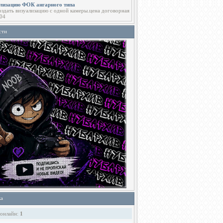
ализацию ФОК ангарного типа
здать визуализацию с одной камеры.цена договорная
04
сти
ка
 онлайн:
1