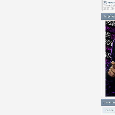
ЗД визу
Нужно со
2025-09-
Не пропу
Статисти
Сейчас