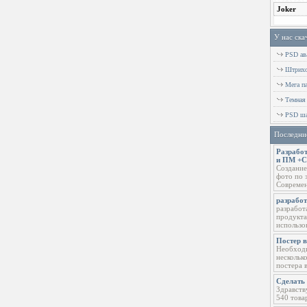
У нас ска
PSD ава
Штрихов
Мега п
Темная
PSD ша
Последни
Разработ
и ПМ +
Создание
фото по 
Современ
разрабо
разработ
продукта
использо
Постер 
Необходи
нескольк
постера 
Сделать 
Здравств
540 това