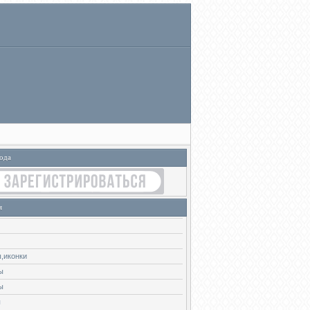
ода
я
,иконки
ы
ы
ы