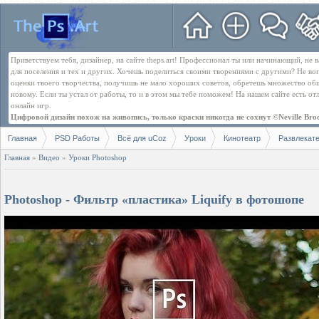
Приветствуем тебя, дизайнер, на сайте theps.art! Профессионал ты или начинающий, не
для поселения и тех и других. Хочешь поделиться своими творениями с другими? Не во
оценки твоего творчества, получишь не мало хороших советов, обретешь множество об
новому. Если ты устал от работы, то и в этом мы тебе поможем! На нашем сайте есть о
онлайн игр.
Цифровой дизайн похож на живопись, только краски никогда не сохнут ©Neville Bro
Главная
PSD Работы
Всё для uCoz
Уроки
Кинотеатр
Развлекат
Главная
»
Видео
»
Уроки Photoshop
Photoshop - Фильтр «пластика» Liquify в фотошопе