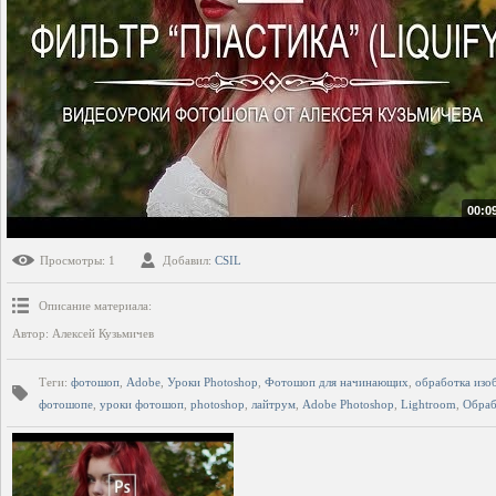
00:0
Просмотры
: 1
Добавил
:
CSIL
Описание материала
:
Автор: Алексей Кузьмичев
Теги
:
фотошоп
,
Adobe
,
Уроки Photoshop
,
Фотошоп для начинающих
,
обработка изо
фотошопе
,
уроки фотошоп
,
photoshop
,
лайтрум
,
Adobe Photoshop
,
Lightroom
,
Обраб