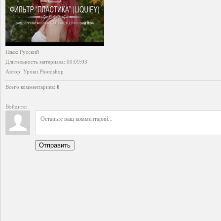
Язык
: Русский
Длительность материала
: 00:09:03
Автор
: Уроки Photoshop
Всего комментариев
:
0
Войдите:
Отправить