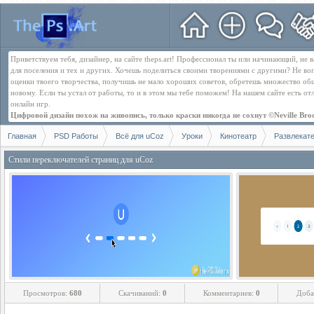
Приветствуем тебя, дизайнер, на сайте theps.art! Профессионал ты или начинающий, не
для поселения и тех и других. Хочешь поделиться своими творениями с другими? Не во
оценки твоего творчества, получишь не мало хороших советов, обретешь множество об
новому. Если ты устал от работы, то и в этом мы тебе поможем! На нашем сайте есть о
онлайн игр.
Цифровой дизайн похож на живопись, только краски никогда не сохнут ©Neville Bro
Главная
PSD Работы
Всё для uCoz
Уроки
Кинотеатр
Развлекат
Стили переключателей страниц для uCoz
Просмотров:
680
Скачиваний:
0
Комментариев:
0
Доба