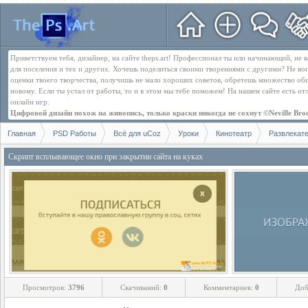
Приветствуем тебя, дизайнер, на сайте theps.art! Профессионал ты или начинающий, не
для поселения и тех и других. Хочешь поделиться своими творениями с другими? Не во
оценки твоего творчества, получишь не мало хороших советов, обретешь множество об
новому. Если ты устал от работы, то и в этом мы тебе поможем! На нашем сайте есть о
онлайн игр.
Цифровой дизайн похож на живопись, только краски никогда не сохнут ©Neville Bro
Главная
PSD Работы
Всё для uCoz
Уроки
Кинотеатр
Развлекат
Скрипт всплывающее окно при закрытии сайта на куках
Просмотров:
3796
Скачиваний:
0
Комментариев:
0
Доб