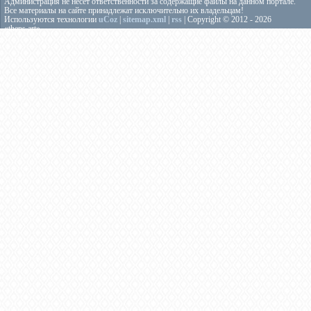
Администрация не несёт ответственности за содержащие файлы на данном портале.
Все материалы на сайте принадлежат исключительно их владельцам!
Используются технологии
uCoz
|
sitemap.xml
|
rss
| Copyright © 2012 - 2026
«theps.art»