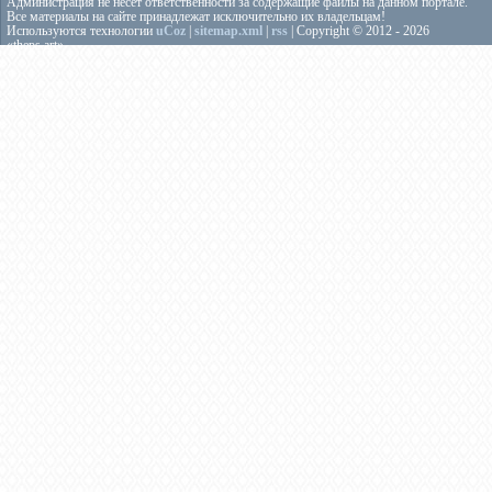
Администрация не несёт ответственности за содержащие файлы на данном портале.
Все материалы на сайте принадлежат исключительно их владельцам!
Используются технологии
uCoz
|
sitemap.xml
|
rss
| Copyright © 2012 - 2026
«theps.art»