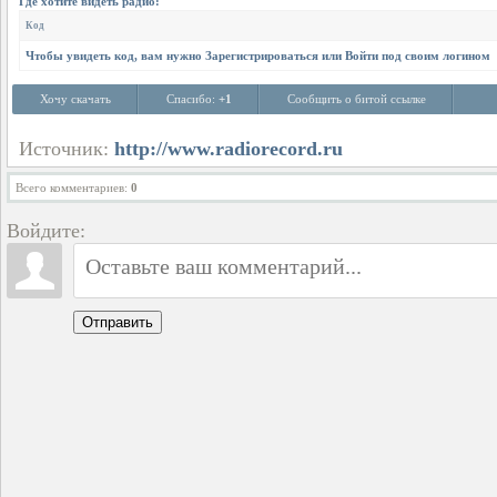
Где хотите видеть радио:
Код
Чтобы увидеть код, вам нужно
Зарегистрироваться
или
Войти
под своим логином
Хочу скачать
Спасибо:
+1
Сообщить о битой ссылке
Источник:
http://www.radiorecord.ru
Всего комментариев
:
0
Войдите:
Отправить