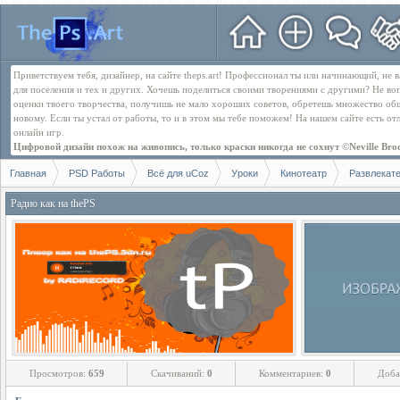
Приветствуем тебя, дизайнер, на сайте theps.art! Профессионал ты или начинающий, не
для поселения и тех и других. Хочешь поделиться своими творениями с другими? Не во
оценки твоего творчества, получишь не мало хороших советов, обретешь множество об
новому. Если ты устал от работы, то и в этом мы тебе поможем! На нашем сайте есть о
онлайн игр.
Цифровой дизайн похож на живопись, только краски никогда не сохнут ©Neville Bro
Главная
PSD Работы
Всё для uCoz
Уроки
Кинотеатр
Развлекат
Радио как на thePS
Просмотров:
659
Скачиваний:
0
Комментариев:
0
Доба