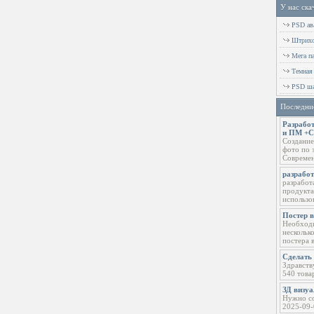
У нас ска
PSD ава
Штрихов
Мега п
Темная
PSD ша
Последни
Разработ
и ПМ +
Создание
фото по 
Современ
разрабо
разработ
продукта
использо
Постер 
Необходи
нескольк
постера 
Сделать 
Здравств
540 това
ЗД визу
Нужно со
2025-09-