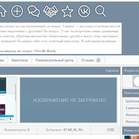
рофессионал ты или начинающий, не важно. Главное — мы стали отличным местом
оими творениями с другими? Не вопрос. У нас ты встретишь самые адекватные
их советов, обретешь множество общительных друзей и много чему научишься
бе поможем! На нашем сайте есть отличный кинотеатр. И небольшая коллекция
и никогда не сохнут ©Neville Brody
оки
Кинотеатр
Развлекательный центр
Отзывы
2
Скрипты
Форма вх
Навигаци
Шаблон
Скрипт
Иконки 
Иконки 
Комментариев:
0
Добавлено:
07.08.26, Пт
CSIL
Новое в к