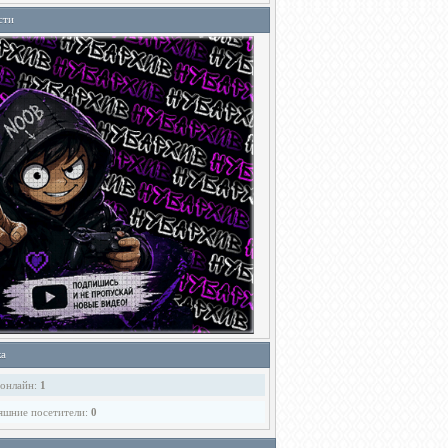
сти
ка
 онлайн:
1
яшние посетители:
0