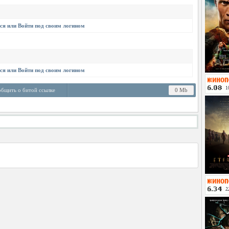
ся
или
Войти
под своим логином
ся
или
Войти
под своим логином
бщить о битой ссылке
0 Mb