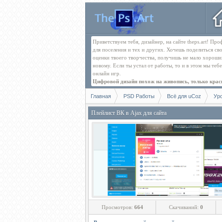
Приветствуем тебя, дизайнер, на сайте theps.art! П
для поселения и тех и других. Хочешь поделиться св
оценки твоего творчества, получишь не мало хорош
новому. Если ты устал от работы, то и в этом мы те
онлайн игр.
Цифровой дизайн похож на живопись, только краск
Главная
PSD Работы
Всё для uCoz
Ур
Плейлист ВК в Ajax для сайта
Просмотров:
664
Скачиваний:
0