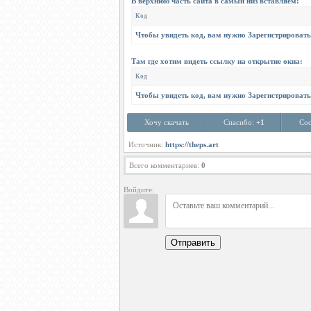
В верхнюю часть сайта в самый низ вставляем:
Код
Чтобы увидеть код, вам нужно
Зарегистрировать
Там где хотим видеть ссылку на открытие окна:
Код
Чтобы увидеть код, вам нужно
Зарегистрировать
Хочу скачать
Спасибо:
+1
Соо
Источник:
https://theps.art
Всего комментариев
:
0
Войдите:
Отправить