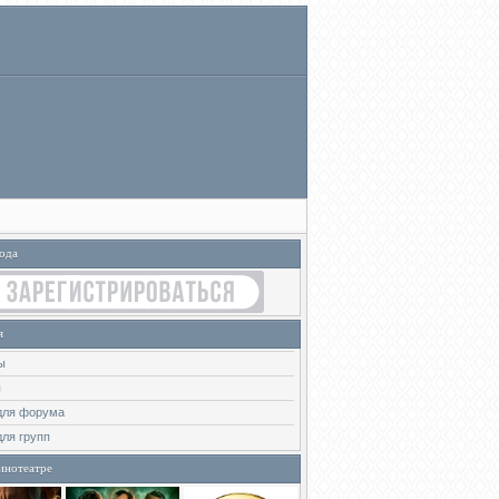
ода
я
ы
ы
для форума
для групп
инотеатре