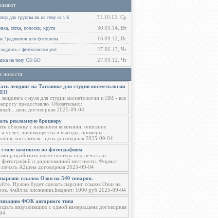
чивают
31.10.12, Ср
тар для группы вк на тему cs 1.6
30.09.14, Вт
ка, сетка, полоски, круги
16.09.12, Вс
ак Градиентов для фотошопа
27.06.13, Чт
 подпись с футболистом psd
27.09.12, Чт
пка на тему CS:GO
е новости
ать лендинг на Таплинке для студии косметологии
СЕО
 лендинга с нуля для студии косметологии и ПМ - все
запросу предоставлю. Обязательно:
ный,...цена договорная 2025-09-04
тать рекламную брошюру
ать обложку с названием компании, описание
 и услуг, преимущества и выгоды, примеры
вания, контактная...цена договорная 2025-09-04
в стиле комиксов по фотографиям
мо разработать макет постера под печать из
о фотографий и дорисованной местности. Формат
в печать А2цена договорная 2025-09-04
парсинг ссылок Озон на 540 товаров.
уйте. Нужно будет сделать парсинг ссылок Озон на
ров. Файл во вложении.Бюджет: 1000 руб 2025-09-04
ализацию ФОК ангарного типа
здать визуализацию с одной камеры.цена договорная
04