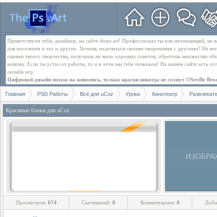
Приветствуем тебя, дизайнер, на сайте theps.art! Профессионал ты или начинающий, не
для поселения и тех и других. Хочешь поделиться своими творениями с другими? Не во
оценки твоего творчества, получишь не мало хороших советов, обретешь множество об
новому. Если ты устал от работы, то и в этом мы тебе поможем! На нашем сайте есть о
онлайн игр.
Цифровой дизайн похож на живопись, только краски никогда не сохнут ©Neville Bro
Главная
PSD Работы
Всё для uCoz
Уроки
Кинотеатр
Развлекат
Красивые блоки для uCoz
Просмотров:
674
Скачиваний:
0
Комментариев:
0
Доба