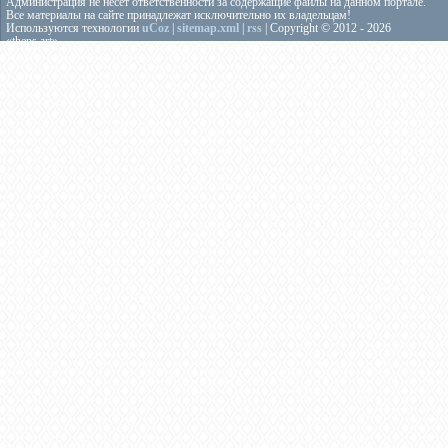
Администрация не несёт ответственности за содержащие файлы на данном портале.
Все материалы на сайте принадлежат исключительно их владельцам!
Используются технологии
uCoz
|
sitemap.xml
|
rss
| Copyright © 2012 - 2026
«theps.art»