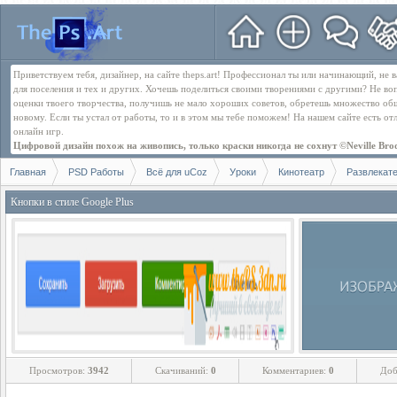
Приветствуем тебя, дизайнер, на сайте theps.art! Профессионал ты или начинающий, не
для поселения и тех и других. Хочешь поделиться своими творениями с другими? Не во
оценки твоего творчества, получишь не мало хороших советов, обретешь множество об
новому. Если ты устал от работы, то и в этом мы тебе поможем! На нашем сайте есть о
онлайн игр.
Цифровой дизайн похож на живопись, только краски никогда не сохнут ©Neville Bro
Главная
PSD Работы
Всё для uCoz
Уроки
Кинотеатр
Развлекат
Кнопки в стиле Google Plus
Просмотров:
3942
Скачиваний:
0
Комментариев:
0
Доб