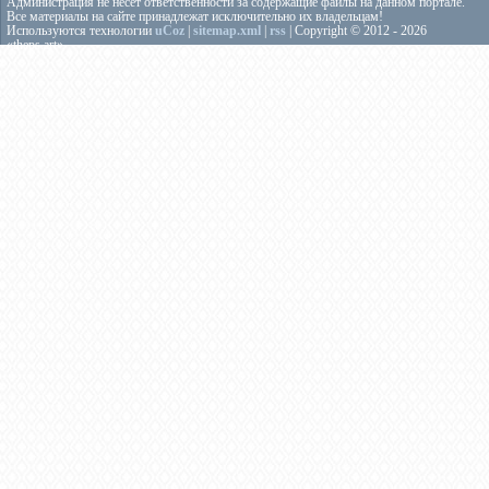
Администрация не несёт ответственности за содержащие файлы на данном портале.
Все материалы на сайте принадлежат исключительно их владельцам!
Используются технологии
uCoz
|
sitemap.xml
|
rss
| Copyright © 2012 - 2026
«theps.art»