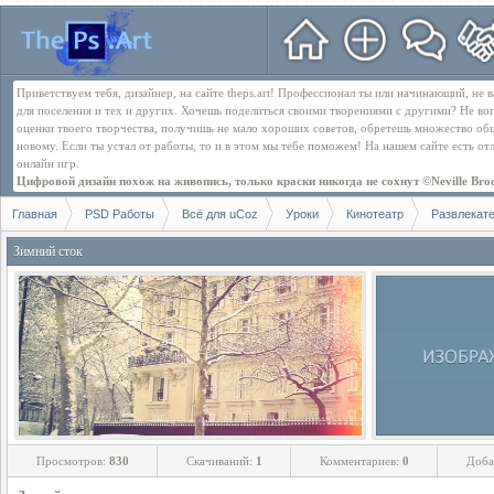
Приветствуем тебя, дизайнер, на сайте theps.art! Профессионал ты или начинающий, не
для поселения и тех и других. Хочешь поделиться своими творениями с другими? Не во
оценки твоего творчества, получишь не мало хороших советов, обретешь множество об
новому. Если ты устал от работы, то и в этом мы тебе поможем! На нашем сайте есть о
онлайн игр.
Цифровой дизайн похож на живопись, только краски никогда не сохнут ©Neville Bro
Главная
PSD Работы
Всё для uCoz
Уроки
Кинотеатр
Развлекат
Зимний сток
Просмотров:
830
Скачиваний:
1
Комментариев:
0
Доба