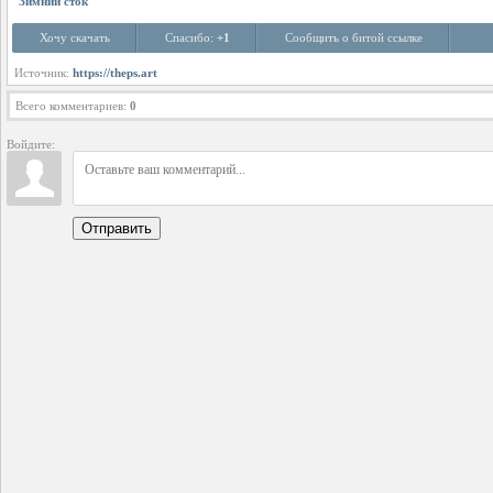
Зимний сток
Хочу скачать
Спасибо:
+1
Сообщить о битой ссылке
Источник:
https://theps.art
Всего комментариев
:
0
Войдите:
Отправить