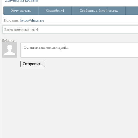
Девушка на кровати
Хочу скачать
Спасибо:
+1
Сообщить о битой ссылке
Источник:
https://theps.art
Всего комментариев
:
0
Войдите:
Отправить