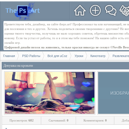
Приветствуем тебя, дизайнер, на сайте theps.art! Профессионал ты или начинающий, не
для поселения и тех и других. Хочешь поделиться своими творениями с другими? Не во
оценки твоего творчества, получишь не мало хороших советов, обретешь множество об
новому. Если ты устал от работы, то и в этом мы тебе поможем! На нашем сайте есть о
онлайн игр.
Цифровой дизайн похож на живопись, только краски никогда не сохнут ©Neville Bro
Главная
PSD Работы
Всё для uCoz
Уроки
Кинотеатр
Развлекат
Девушка на кровати
Просмотров:
682
Скачиваний:
0
Комментариев:
0
Доба