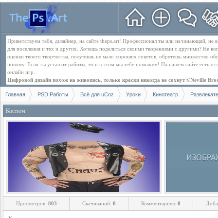
Приветствуем тебя, дизайнер, на сайте theps.art! Профессионал ты или начинающий, не
для поселения и тех и других. Хочешь поделиться своими творениями с другими? Не во
оценки твоего творчества, получишь не мало хороших советов, обретешь множество об
новому. Если ты устал от работы, то и в этом мы тебе поможем! На нашем сайте есть о
онлайн игр.
Цифровой дизайн похож на живопись, только краски никогда не сохнут ©Neville Bro
Главная
PSD Работы
Всё для uCoz
Уроки
Кинотеатр
Развлекат
Костюм
Просмотров:
803
Скачиваний:
0
Комментариев:
0
Доба