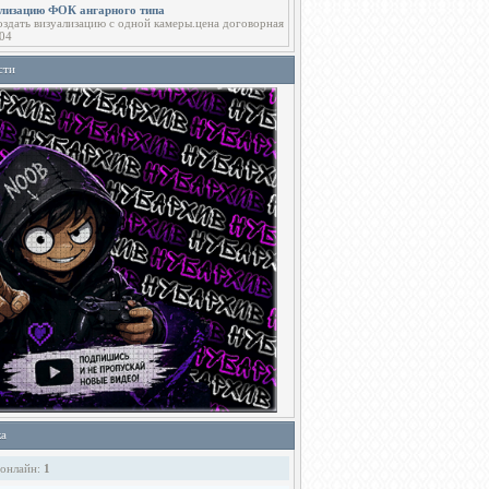
ализацию ФОК ангарного типа
здать визуализацию с одной камеры.цена договорная
04
сти
ка
 онлайн:
1