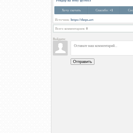
Рендер на тему футбол
Хочу скачать
Спасибо:
+1
Соо
Источник:
https://theps.art
Всего комментариев
:
0
Войдите:
Отправить