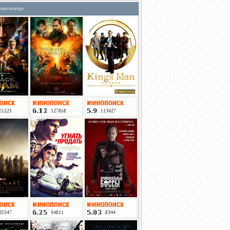
инотеатре