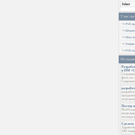
У нас ска
PSD ава
Штрихов
Мега п
Темная
PSD ша
Последни
Разработ
и ПМ +
Создание
фото по 
Современ
разрабо
разработ
продукта
использо
Постер 
Необходи
нескольк
постера 
Сделать 
Здравств
540 това