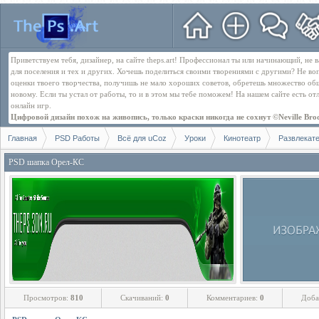
Приветствуем тебя, дизайнер, на сайте theps.art! Профессионал ты или начинающий, не
для поселения и тех и других. Хочешь поделиться своими творениями с другими? Не во
оценки твоего творчества, получишь не мало хороших советов, обретешь множество об
новому. Если ты устал от работы, то и в этом мы тебе поможем! На нашем сайте есть о
онлайн игр.
Цифровой дизайн похож на живопись, только краски никогда не сохнут ©Neville Bro
Главная
PSD Работы
Всё для uCoz
Уроки
Кинотеатр
Развлекат
PSD шапка Орел-КС
Просмотров:
810
Скачиваний:
0
Комментариев:
0
Доба