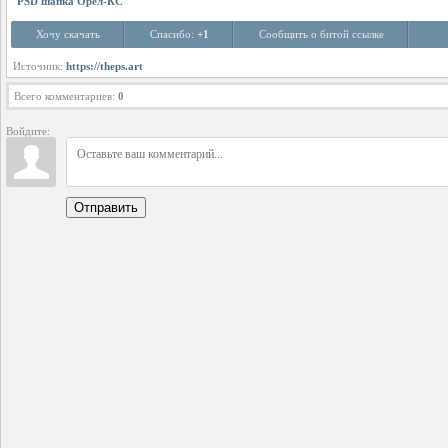
PSD шапка Орел-КС
Хочу скачать
Спасибо:
+1
Сообщить о битой ссылке
Источник:
https://theps.art
Всего комментариев
:
0
Войдите:
Отправить