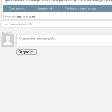
Яркая и очень красочная psd шапка для игровых сайтов, эта шапка подойдет для са
Хочу скачать
Спасибо:
+1
Сообщить о битой ссылке
Источник:
http://art-ps.ru
Всего комментариев
:
0
Войдите:
Отправить