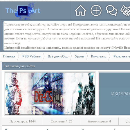
Приветствуем тебя, дизайнер, на сайте theps.art! Профессионал ты или начинающий, не
для поселения и тех и других. Хочешь поделиться своими творениями с другими? Не во
оценки твоего творчества, получишь не мало хороших советов, обретешь множество об
новому. Если ты устал от работы, то и в этом мы тебе поможем! На нашем сайте есть о
онлайн игр.
Цифровой дизайн похож на живопись, только краски никогда не сохнут ©Neville Bro
Главная
PSD Работы
Всё для uCoz
Уроки
Кинотеатр
Развлекат
Psd шапка для сайтов
Просмотров:
1044
Скачиваний:
26
Комментариев:
0
До