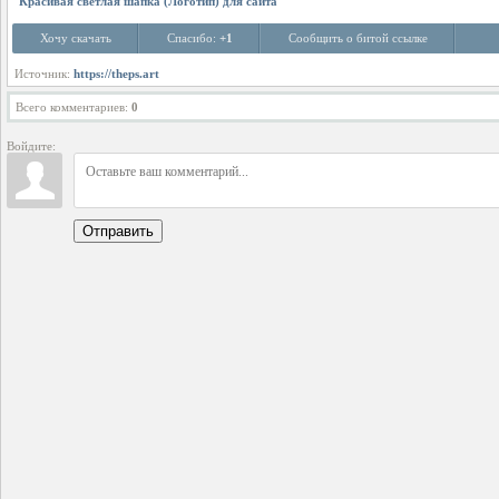
Красивая светлая шапка (Логотип) для сайта
Хочу скачать
Спасибо:
+1
Сообщить о битой ссылке
Источник:
https://theps.art
Всего комментариев
:
0
Войдите:
Отправить