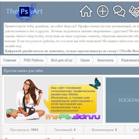
Приветствуем тебя, дизайнер, на сайте theps.art! Профессионал ты или начинающий, не
для поселения и тех и других. Хочешь поделиться своими творениями с другими? Не во
оценки твоего творчества, получишь не мало хороших советов, обретешь множество об
новому. Если ты устал от работы, то и в этом мы тебе поможем! На нашем сайте есть о
онлайн игр.
Цифровой дизайн похож на живопись, только краски никогда не сохнут ©Neville Bro
Главная
PSD Работы
Всё для uCoz
Уроки
Кинотеатр
Развлекат
Простая шапка для сайта
Просмотров:
3904
Скачиваний:
0
Комментариев:
0
Доб