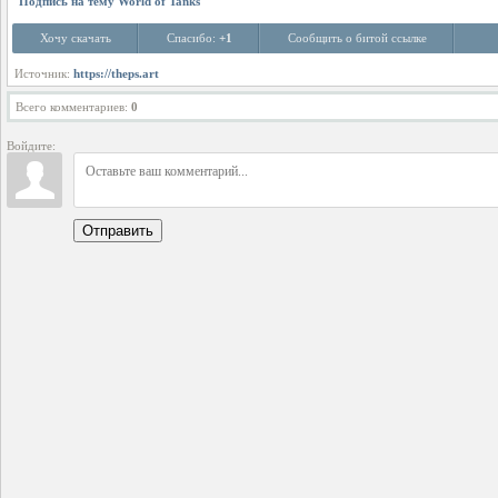
Подпись на тему World of Tanks
Хочу скачать
Спасибо:
+1
Сообщить о битой ссылке
Источник:
https://theps.art
Всего комментариев
:
0
Войдите:
Отправить