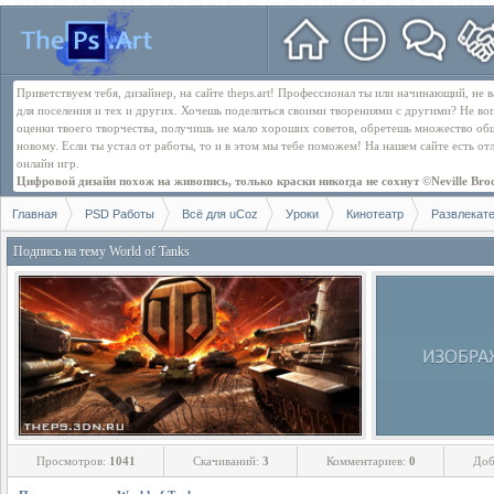
Приветствуем тебя, дизайнер, на сайте theps.art! Профессионал ты или начинающий, не
для поселения и тех и других. Хочешь поделиться своими творениями с другими? Не во
оценки твоего творчества, получишь не мало хороших советов, обретешь множество об
новому. Если ты устал от работы, то и в этом мы тебе поможем! На нашем сайте есть о
онлайн игр.
Цифровой дизайн похож на живопись, только краски никогда не сохнут ©Neville Bro
Главная
PSD Работы
Всё для uCoz
Уроки
Кинотеатр
Развлекат
Подпись на тему World of Tanks
Просмотров:
1041
Скачиваний:
3
Комментариев:
0
Доб