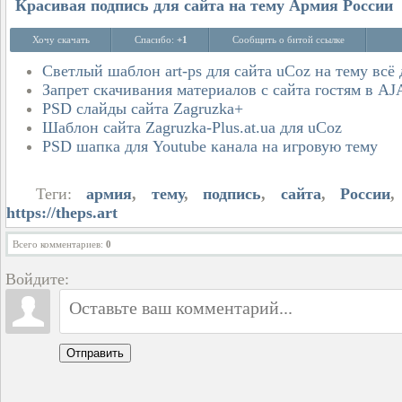
Красивая подпись для сайта на тему Армия России
Хочу скачать
Спасибо:
+1
Сообщить о битой ссылке
Светлый шаблон art-ps для сайта uCoz на тему всё 
Запрет скачивания материалов с сайта гостям в A
PSD слайды сайта Zagruzka+
Шаблон сайта Zagruzka-Plus.at.ua для uCoz
PSD шапка для Youtube канала на игровую тему
Теги:
армия
,
тему
,
подпись
,
сайта
,
России
https://theps.art
Всего комментариев
:
0
Войдите:
Отправить