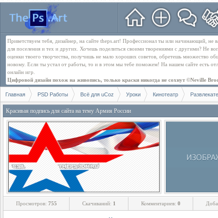
Приветствуем тебя, дизайнер, на сайте theps.art! Профессионал ты или начинающий, не
для поселения и тех и других. Хочешь поделиться своими творениями с другими? Не во
оценки твоего творчества, получишь не мало хороших советов, обретешь множество об
новому. Если ты устал от работы, то и в этом мы тебе поможем! На нашем сайте есть о
онлайн игр.
Цифровой дизайн похож на живопись, только краски никогда не сохнут ©Neville Bro
Главная
PSD Работы
Всё для uCoz
Уроки
Кинотеатр
Развлекат
Красивая подпись для сайта на тему Армия России
Просмотров:
755
Скачиваний:
1
Комментариев:
0
Доба